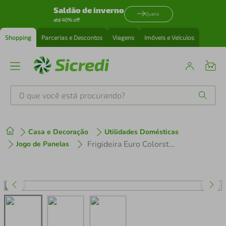
Saldão de inverno
Quero
até 40% off
Shopping
Parcerias e Descontos
Viagens
Imóveis e Veículos
O que você está procurando?
Produtos mais buscados
Casa e Decoração
Utilidades Domésticas
tenis
1
º
Frigideira Euro Colorstone Volcano Alumínio Antiaderente 20cm - Chumbo
Jogo de Panelas
cafeteira
2
º
perfume
3
º