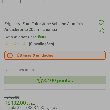
air fryer
4
º
iphone
5
º
Frigideira Euro Colorstone Volcano Alumínio
Antiaderente 20cm - Chumbo
Extra
Fornecido e entregue por
☆
☆
☆
☆
☆
(0 avaliações)
Últimas 6 unidades
Compre com pontos:
3.400
pontos
R$
126
,
90
R$
102
,
00
à vista
em até
3
x de
R$
34
,
00
s/juros