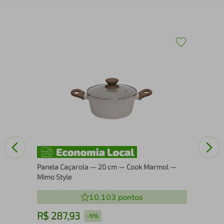
edo
Jog
Alu
Panela Caçarola — 20 cm — Cook Marmol —
Mimo Style
10.103
pontos
R$
287
,
93
R
-
5%