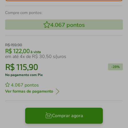
Compre com pontos:
4.067
pontos
R$
159
,
90
R$
122
,
00
à vista
em até
4
x de
R$
30
,
50
s/juros
R$
115
,
90
-
28%
No pagamento com Pix
4.067
pontos
Ver formas de pagamento
Comprar agora