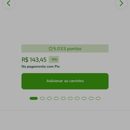
5.033
pontos
R$
143
,
45
R
-
5%
No pagamento com Pix
No 
Adicionar ao carrinho