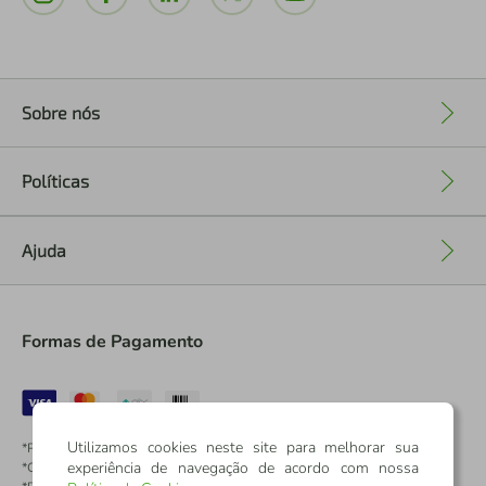
Sobre nós
+
Políticas
+
Ajuda
+
Formas de Pagamento
Utilizamos cookies neste site para melhorar sua
*Pontos dos Cartões Sicredi
experiência de navegação de acordo com nossa
*Cartões Sicredi