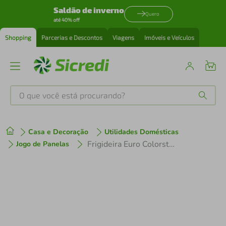
Saldão de inverno
Quero
até 40% off
Shopping
Parcerias e Descontos
Viagens
Imóveis e Veículos
O que você está procurando?
Produtos mais buscados
Casa e Decoração
Utilidades Domésticas
tenis
1
º
Frigideira Euro Colorstone Volcano Alumínio Antiaderente 24cm Chumbo
Jogo de Panelas
cafeteira
2
º
perfume
3
º