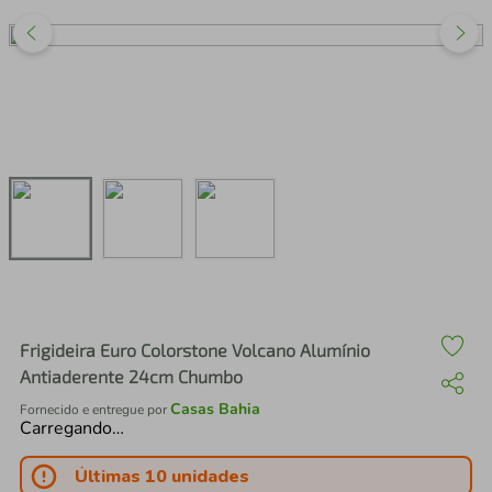
air fryer
4
º
iphone
5
º
Frigideira Euro Colorstone Volcano Alumínio
Antiaderente 24cm Chumbo
Casas Bahia
Fornecido e entregue por
Carregando…
Últimas 10 unidades