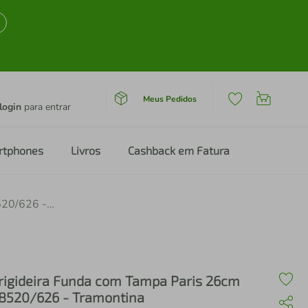
Meus Pedidos
login
para entrar
rtphones
Livros
Cashback em Fatura
Frigideira Funda com Tampa Paris 26cm 28520/626 - Tramontina
rigideira Funda com Tampa Paris 26cm
8520/626 - Tramontina