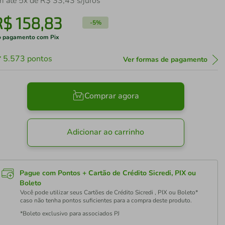
m até
5
x de
R$
33
,
43
s/juros
R$
158
,
83
-
5%
 pagamento com Pix
5.573
pontos
Ver formas de pagamento
Comprar agora
Adicionar ao carrinho
Pague com Pontos + Cartão de Crédito Sicredi, PIX ou
Boleto
Você pode utilizar seus Cartões de Crédito Sicredi , PIX ou Boleto*
caso não tenha pontos suficientes para a compra deste produto.
*Boleto exclusivo para associados PJ