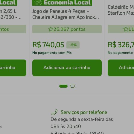
Caldeirão M
m 2,65 L
Jogo de Panelas 4 Peças +
Starflon M
42/360 -
Chaleira Allegra em Aço Inox
Fundo Triplo Tramontina
ntos
25.967
pontos
11
R$
740
,
05
R$
326
,
-
5%
No pagamento com Pix
No pagamento 
arrinho
Adicionar ao carrinho
Adicio
Serviços por telefone
De segunda a sexta-feira das
08h às 20h40
s
Sábado das 8h às 18h40