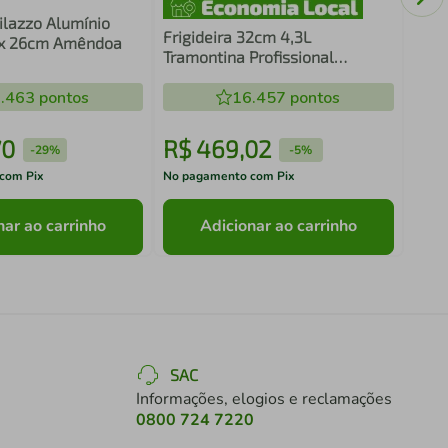
ilazzo Alumínio
Frigideira 32cm 4,3L
ax 26cm Amêndoa
Tramontina Profissional
Alumínio Revestimento
.463
pontos
Cerâmico Wok Funda
16.457
pontos
70
R$
469
,
02
R$
-
29%
-
5%
com Pix
No pagamento com Pix
No pa
nar ao carrinho
Adicionar ao carrinho
SAC
Informações, elogios e reclamações
0800 724 7220