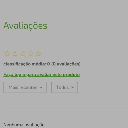
Avaliações
☆
☆
☆
☆
☆
classificação média: 0
(0 avaliações)
Faça login para avaliar este produto
Mais recentes
Todos
Nenhuma avaliação