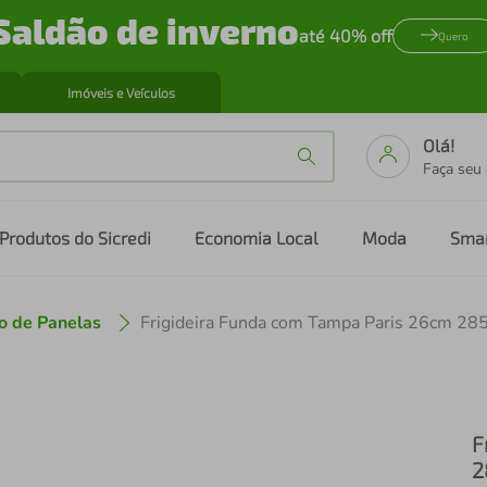
Saldão de inverno
até 40% off
Quero
Imóveis e Veículos
Olá!
Faça seu
Produtos do Sicredi
Economia Local
Moda
Sma
o de Panelas
F
2