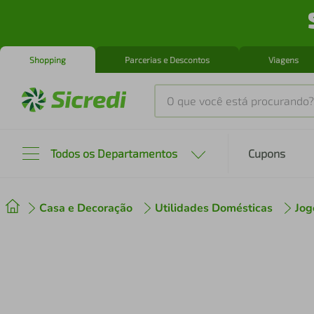
Shopping
Parcerias e Descontos
Viagens
O que você está procurando?
Produtos mais buscados
Todos os Departamentos
Cupons
tenis
1
º
Casa e Decoração
Utilidades Domésticas
Jog
cafeteira
2
º
perfume
3
º
air fryer
4
º