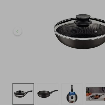
iphone
5
º