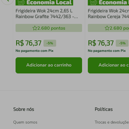
Frigideira Wok 24cm 2,65 L
Frigideira Wok 24c
Rainbow Grafite 7442/363 -
Rainbow Cereja 74
Brinox
Brinox
2.680
pontos
2.680
po
R$
76
,
37
R$
76
,
37
-
5%
-
5%
No pagamento com Pix
No pagamento com Pix
Adicionar ao carrinho
Adicionar ao c
Sobre nós
Políticas
Quem somos
Trocas e devoluçõe