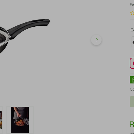
Fo
C
C