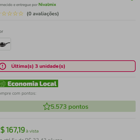
Nivalmix
rnecido e entregue por
☆
☆
☆
☆
☆
(0 avaliações)
or
Última(s) 3 unidade(s)
ompre com pontos:
5.573
pontos
R$
167
,
19
à vista