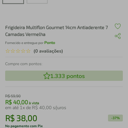
air fryer
4
º
iphone
5
º
Frigideira Multiflon Gourmet 14cm Antiaderente 7
Camadas Vermelha
Ponto
Fornecido e entregue por
☆
☆
☆
☆
☆
(0 avaliações)
Compre com pontos:
1.333
pontos
R$
59
,
90
R$
40
,
00
à vista
em até
1
x de
R$
40
,
00
s/juros
R$
38
,
00
-
37%
No pagamento com Pix