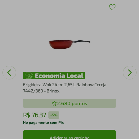
Lig
Fri
Alç
Ant
Frigideira Wok 24cm 2,65 L Rainbow Cereja
7442/360 - Brinox
2.680
pontos
R$
76
,
37
R
-
5%
No pagamento com Pix
No 
Adicionar ao carrinho