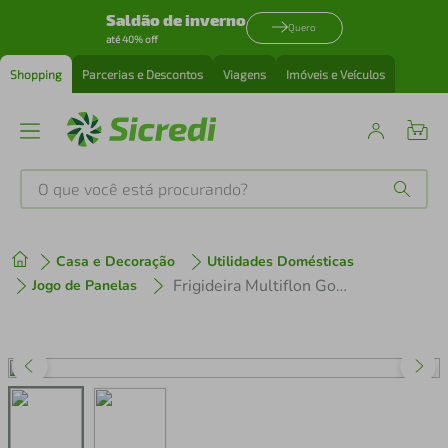
Saldão de inverno
Quero
até 40% off
Shopping
Parcerias e Descontos
Viagens
Imóveis e Veículos
O que você está procurando?
Produtos mais buscados
Casa e Decoração
Utilidades Domésticas
tenis
1
º
Frigideira Multiflon Gourmet 14cm Antiaderente 7 Camadas Vermelha
Jogo de Panelas
cafeteira
2
º
perfume
3
º