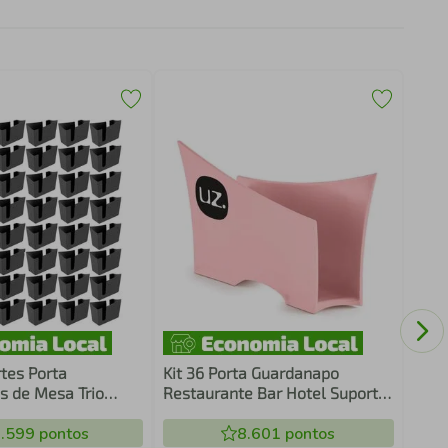
Esco
Embu
Band
rtes Porta
Kit 36 Porta Guardanapo
 de Mesa Trio
Restaurante Bar Hotel Suporte
o Lanchonete
Para Mesa Uz Rosa
e
.599
pontos
8.601
pontos