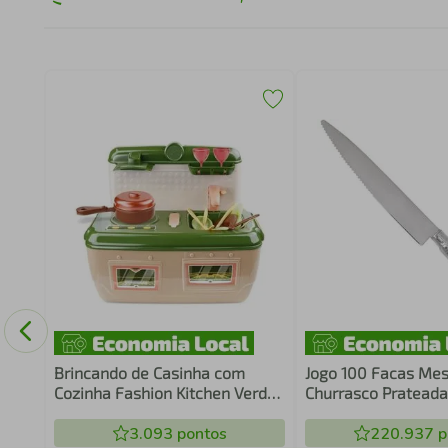
a
Brincando de Casinha com
Jogo 100 Facas Mes
Cozinha Fashion Kitchen Verde
Churrasco Prateada
Roma
Restaurante Churra
3.093
pontos
220.937
p