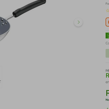
Fo
C
R
e
No