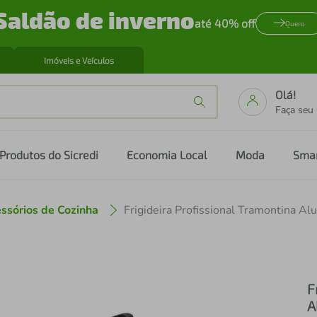
Saldão de inverno
até 40% off
Quero
Imóveis e Veículos
Olá!
Faça seu
Produtos do Sicredi
Economia Local
Moda
Sma
ssórios de Cozinha
F
A