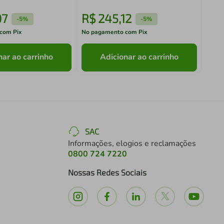
07
R$
245
,
12
R$
-
5%
-
5%
com Pix
No pagamento com Pix
No pa
nar ao carrinho
Adicionar ao carrinho
SAC
Informações, elogios e reclamações
0800 724 7220
Nossas Redes Sociais