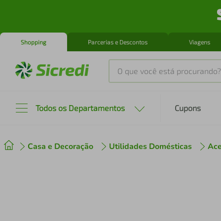
Shopping
Parcerias e Descontos
Viagens
O que você está procurando?
Produtos mais buscados
Todos os Departamentos
Cupons
tenis
1
º
Casa e Decoração
Utilidades Domésticas
Ace
cafeteira
2
º
perfume
3
º
air fryer
4
º