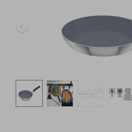
iphone
5
º