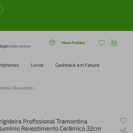
Meus Pedidos
login
para entrar
rtphones
Livros
Cashback em Fatura
Frigideira Profissional Tramontina Alumínio Revestimento Cerâmico 32cm
rigideira Profissional Tramontina
lumínio Revestimento Cerâmico 32cm