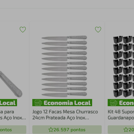
a para
Jogo 12 Facas Mesa Churrasco
Kit 48 Supo
s Aço Inox
24cm Prateada Aço Inox
Guardanapos
scaria
Serrilhada Carne
Crippa Pret
ontos
26.597
pontos
Restaurant
20