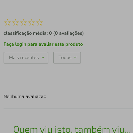
☆
☆
☆
☆
☆
classificação média: 0
(0 avaliações)
Faça login para avaliar este produto
Mais recentes
Todos
Nenhuma avaliação
Quem viu isto, também viu...