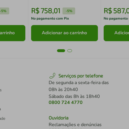
R$
758
,
01
R$
587
,
-
5%
-
5%
No pagamento com Pix
No pagamento 
arrinho
Adicionar ao carrinho
Adicio
Serviços por telefone
De segunda a sexta-feira das
08h às 20h40
s
Sábado das 8h às 18h40
0800 724 4770
a
Ouvidoria
dade
Reclamações e denúncias