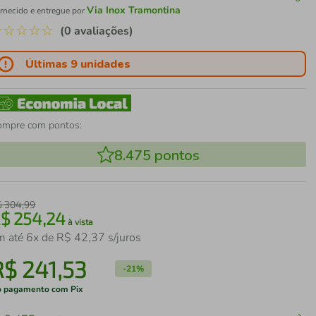
Via Inox Tramontina
rnecido e entregue por
☆
☆
☆
☆
☆
(0 avaliações)
Últimas 9 unidades
ompre com pontos:
8.475
pontos
$
304
,
99
R$
254
,
24
à vista
m até
6
x de
R$
42
,
37
s/juros
R$
241
,
53
-
21%
 pagamento com Pix