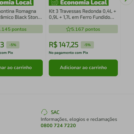
montina Romagna
Kit 3 Travessas Redonda 0,4L +
râmico Black Stone
0,9L + 1,7L em Ferro Fundido
L
Panela Mineira
.145
pontos
5.167
pontos
13
R$
147
,
25
R$
-
5%
-
5%
com Pix
No pagamento com Pix
No pa
nar ao carrinho
Adicionar ao carrinho
SAC
Informações, elogios e reclamações
0800 724 7220