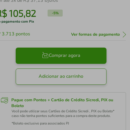
m até
3
x de
R$
37
,
13
s/juros
R$
105
,
82
-
5%
 pagamento com Pix
3.713
pontos
Ver formas de pagamento
Comprar agora
Adicionar ao carrinho
Pague com Pontos + Cartão de Crédito Sicredi, PIX ou
Boleto
Você pode utilizar seus Cartões de Crédito Sicredi , PIX ou Boleto*
caso não tenha pontos suficientes para a compra deste produto.
*Boleto exclusivo para associados PJ