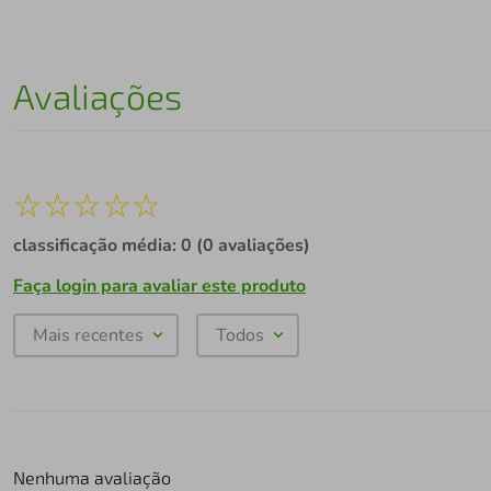
Avaliações
☆
☆
☆
☆
☆
classificação média: 0
(0 avaliações)
Faça login para avaliar este produto
Mais recentes
Todos
Nenhuma avaliação