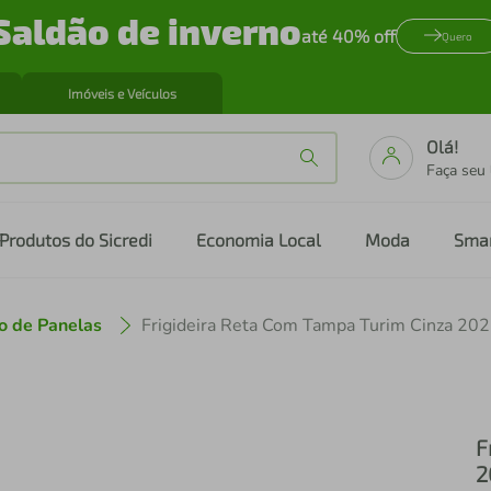
Saldão de inverno
até 40% off
Quero
Imóveis e Veículos
Olá!
Faça seu
Produtos do Sicredi
Economia Local
Moda
Sma
o de Panelas
F
2