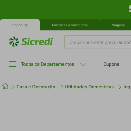
Shopping
Parcerias e Descontos
Viagens
O que você está procurando?
Produtos mais buscados
Todos os Departamentos
Cupons
tenis
1
º
Casa e Decoração
Utilidades Domésticas
Jog
cafeteira
2
º
perfume
3
º
air fryer
4
º