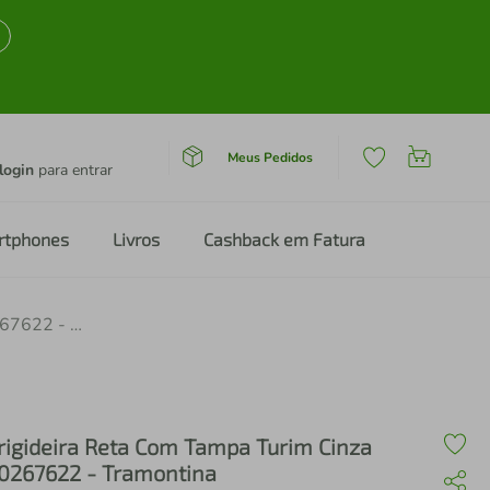
Meus Pedidos
login
para entrar
rtphones
Livros
Cashback em Fatura
Frigideira Reta Com Tampa Turim Cinza 20267622 - Tramontina
rigideira Reta Com Tampa Turim Cinza
0267622 - Tramontina