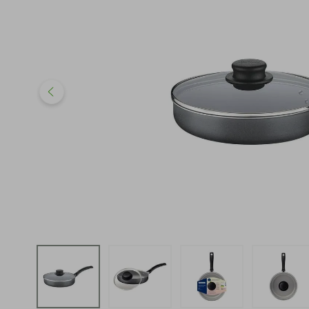
iphone
5
º