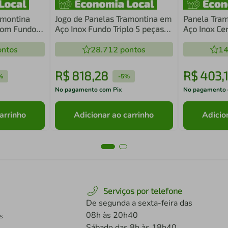
amontina
Jogo de Panelas Tramontina em
Panela Tra
com Fundo
Aço Inox Fundo Triplo 5 peças
Aço Inox Ce
Brava 65400010
18 cm 2,25 
ntos
28.712
pontos
14
R$
818
,
28
R$
403
,
%
-
5%
No pagamento com Pix
No pagamento 
arrinho
Adicionar ao carrinho
Adicio
Serviços por telefone
De segunda a sexta-feira das
08h às 20h40
s
Sábado das 8h às 18h40