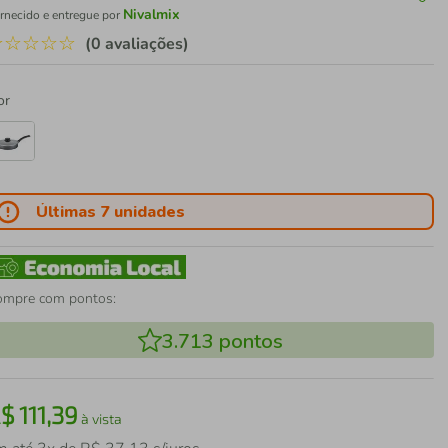
Nivalmix
rnecido e entregue por
☆
☆
☆
☆
☆
(0 avaliações)
or
Últimas 7 unidades
ompre com pontos:
3.713
pontos
R$
111
,
39
à vista