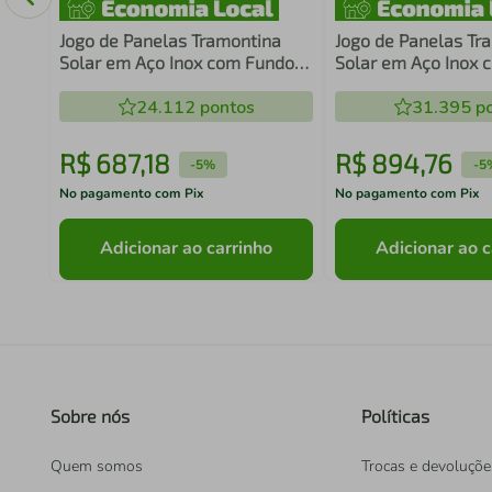
Jogo de Panelas Tramontina
Jogo de Panelas Tr
Solar em Aço Inox com Fundo
Solar em Aço Inox 
Triplo 3 Peças
Triplo 4 Peças
24.112
pontos
31.395
po
R$
687
,
18
R$
894
,
76
-
5%
-
5
No pagamento com Pix
No pagamento com Pix
Adicionar ao carrinho
Adicionar ao c
Sobre nós
Políticas
Quem somos
Trocas e devoluçõe