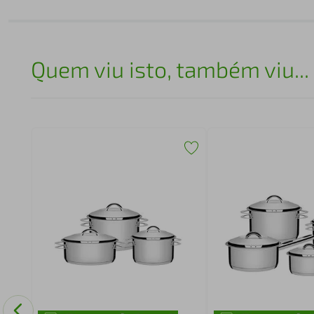
Quem viu isto, também viu...
a
edo