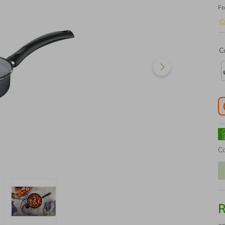
Fo
C
C