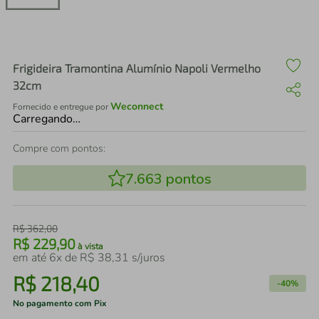
air fryer
4
º
iphone
5
º
Frigideira Tramontina Alumínio Napoli Vermelho
32cm
Weconnect
Fornecido e entregue por
Carregando…
Compre com pontos:
7.663
pontos
R$
362
,
00
R$
229
,
90
à vista
em até
6
x de
R$
38
,
31
s/juros
R$
218
,
40
-
40%
No pagamento com Pix