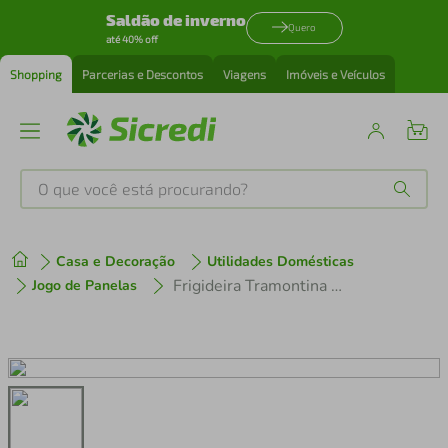
Saldão de inverno
Quero
até 40% off
Shopping
Parcerias e Descontos
Viagens
Imóveis e Veículos
O que você está procurando?
Produtos mais buscados
Casa e Decoração
Utilidades Domésticas
tenis
1
º
Frigideira Tramontina Alumínio Napoli Vermelho 32cm
Jogo de Panelas
cafeteira
2
º
perfume
3
º