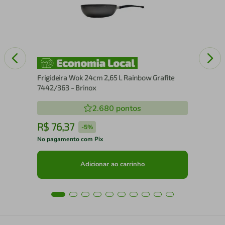
Rev
Lif
Frigideira Wok 24cm 2,65 L Rainbow Grafite
7442/363 - Brinox
2.680
pontos
R$
76
,
37
R
-
5%
No pagamento com Pix
No 
Adicionar ao carrinho