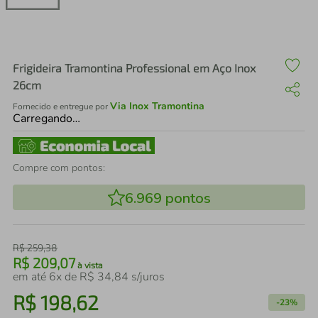
air fryer
4
º
iphone
5
º
Frigideira Tramontina Professional em Aço Inox
26cm
Via Inox Tramontina
Fornecido e entregue por
Carregando…
Compre com pontos:
6.969
pontos
R$
259
,
38
R$
209
,
07
à vista
em até
6
x de
R$
34
,
84
s/juros
R$
198
,
62
-
23%