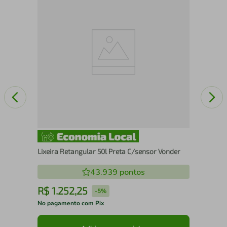
Gar
The
Lixeira Retangular 50l Preta C/sensor Vonder
43.939
pontos
R$
1
.
252
,
25
R
-
5%
No pagamento com Pix
No 