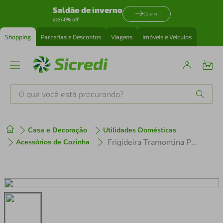
Saldão de inverno
Quero
até 40% off
Shopping
Parcerias e Descontos
Viagens
Imóveis e Veículos
O que você está procurando?
Produtos mais buscados
Casa e Decoração
Utilidades Domésticas
tenis
1
º
Frigideira Tramontina Professional em Aço Inox 26cm
Acessórios de Cozinha
cafeteira
2
º
perfume
3
º