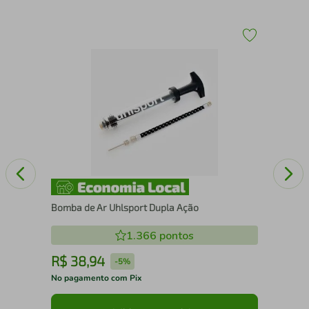
ata
Por
Bomba de Ar Uhlsport Dupla Ação
1.366
pontos
R$
38
,
94
R
-
5%
No pagamento com Pix
No 