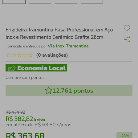
air fryer
4
º
iphone
5
º
Frigideira Tramontina Rasa Professional em Aço
Inox e Revestimento Cerâmico Grafite 26cm
Via Inox Tramontina
Fornecido e entregue por
☆
☆
☆
☆
☆
(0 avaliações)
Compre com pontos:
12.761
pontos
R$
474
,
92
R$
382
,
82
à vista
em até
6
x de
R$
63
,
80
s/juros
R$
363
,
68
-
23%