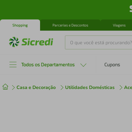
Shopping
Parcerias e Descontos
Viagens
O que você está procurando?
Produtos mais buscados
Todos os Departamentos
Cupons
tenis
1
º
Casa e Decoração
Utilidades Domésticas
Ace
cafeteira
2
º
perfume
3
º
air fryer
4
º