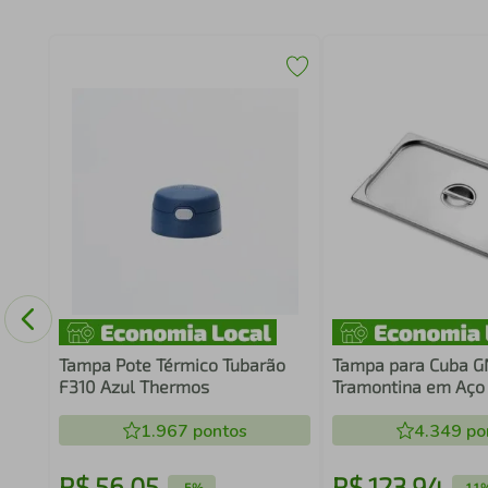
cm
Tampa Pote Térmico Tubarão
Tampa para Cuba GN
F310 Azul Thermos
Tramontina em Aço
Recorte para Alças
1.967
pontos
4.349
po
R$
56
,
05
R$
123
,
94
-
5%
-
11