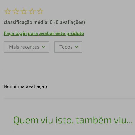
☆
☆
☆
☆
☆
classificação média: 0
(0 avaliações)
Faça login para avaliar este produto
Mais recentes
Todos
Nenhuma avaliação
Quem viu isto, também viu...