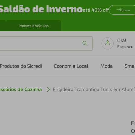
Saldão de inverno
até 40% off
Quero
Imóveis e Veículos
Olá!
Faça seu
Produtos do Sicredi
Economia Local
Moda
Sma
ssórios de Cozinha
F
c