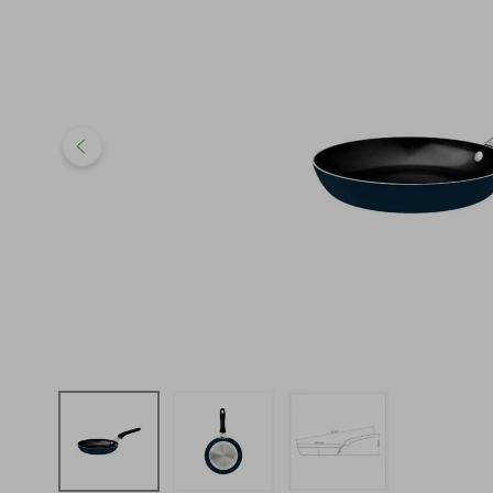
iphone
5
º