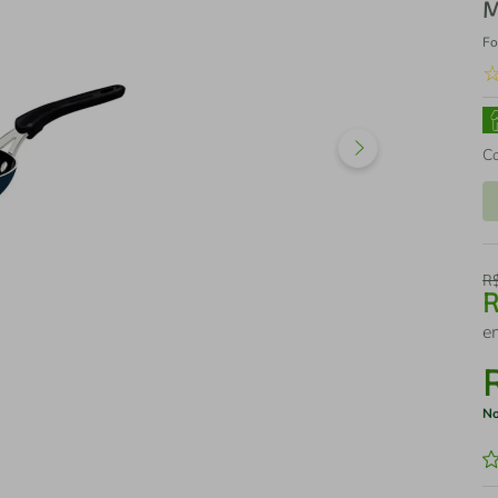
M
Fo
C
R
e
No