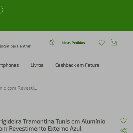
Meus Pedidos
login
para entrar
rtphones
Livros
Cashback em Fatura
Frigideira Tramontina Tunis em Alumínio com Revestimento Externo Azul Mediterrâneo 20cm
rigideira Tramontina Tunis em Alumínio
om Revestimento Externo Azul