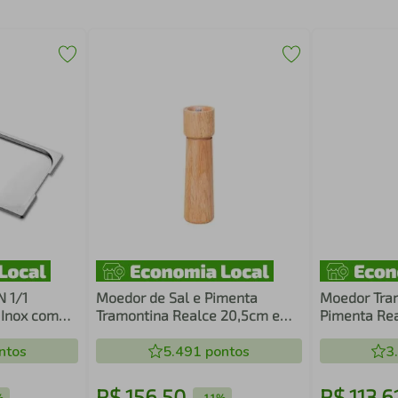
 1/1
Moedor de Sal e Pimenta
Moedor Tram
 Inox com
Tramontina Realce 20,5cm em
Pimenta Rea
Madeira Seringueira
em Madeira 
ntos
5.491
pontos
3
R$
156
,
50
R$
113
,
6
%
-
11%