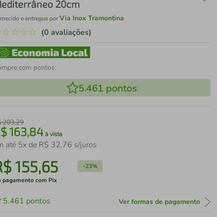
editerrâneo 20cm
Via Inox Tramontina
rnecido e entregue por
☆
☆
☆
☆
☆
(0 avaliações)
ompre com pontos:
5.461
pontos
$
203
,
29
R$
163
,
84
à vista
m até
5
x de
R$
32
,
76
s/juros
R$
155
,
65
-
23%
 pagamento com Pix
5.461
pontos
Ver formas de pagamento