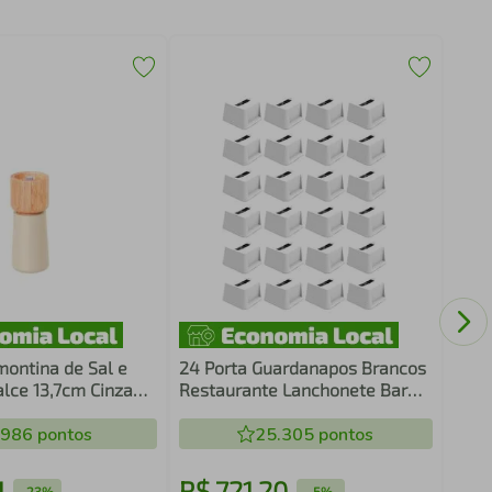
Tamp
Verd
ontina de Sal e
24 Porta Guardanapos Brancos
lce 13,7cm Cinza
Restaurante Lanchonete Bar
Seringueira
Organizador de Mesa Crippa
.986
pontos
25.305
pontos
1
R$
721
,
20
R$
-
23%
-
5%