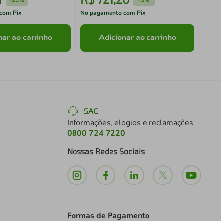
com Pix
No pagamento com Pix
No pa
nar ao carrinho
Adicionar ao carrinho
SAC
Informações, elogios e reclamações
0800 724 7220
Nossas Redes Sociais
Formas de Pagamento