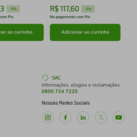
3
R$
117
,
60
R$
-
5%
-
5%
com Pix
No pagamento com Pix
No pa
nar ao carrinho
Adicionar ao carrinho
SAC
Informações, elogios e reclamações
0800 724 7220
Nossas Redes Sociais