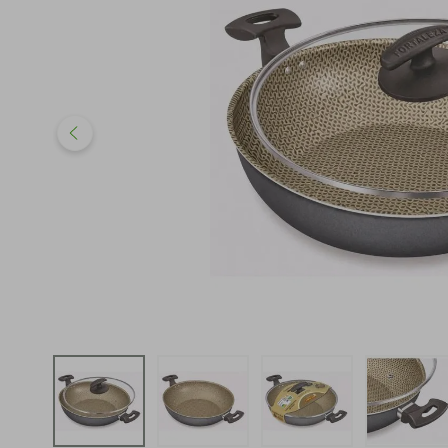
iphone
5
º