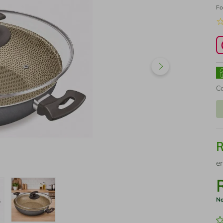
Fo
C
e
No