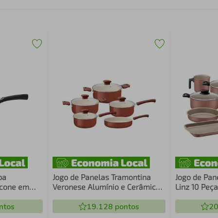
pa
Jogo de Panelas Tramontina
Jogo de Pan
icone em
Veronese Alumínio e Cerâmica
Linz 10 Peça
Argila 5 Peças
Max Mocacc
ntos
19.128
pontos
20