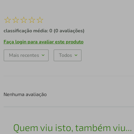
☆
☆
☆
☆
☆
classificação média: 0
(0 avaliações)
Faça login para avaliar este produto
Mais recentes
Todos
Nenhuma avaliação
Quem viu isto, também viu...