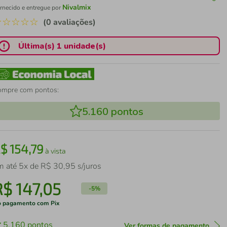
Nivalmix
rnecido e entregue por
☆
☆
☆
☆
☆
(0 avaliações)
Última(s) 1 unidade(s)
ompre com pontos:
5.160
pontos
R$
154
,
79
à vista
m até
5
x de
R$
30
,
95
s/juros
R$
147
,
05
-
5%
 pagamento com Pix
5.160
pontos
Ver formas de pagamento