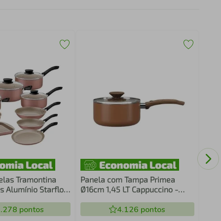
Kit 
6 cm
Pane
elas Tramontina
Panela com Tampa Primea
s Alumínio Starflon
Ø16cm 1,45 LT Cappuccino -
ino
Brinox
.278
pontos
4.126
pontos