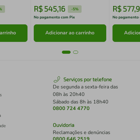
R$
545
,
16
R$
577
,
9
%
-
5%
No pagamento com Pix
No pagamento 
arrinho
Adicionar ao carrinho
Adicio
Serviços por telefone
De segunda a sexta-feira das
08h às 20h40
s
Sábado das 8h às 18h40
0800 724 4770
a
Ouvidoria
dade
Reclamações e denúncias
0800 646 2519