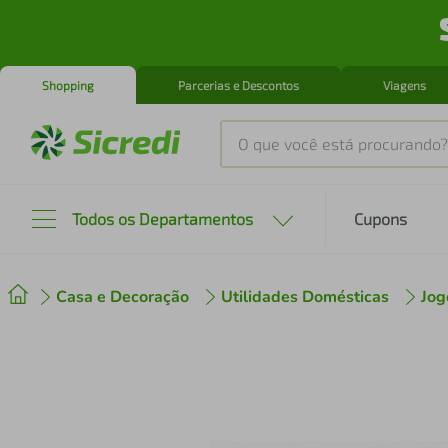
Shopping
Parcerias e Descontos
Viagens
O que você está procurando?
Produtos mais buscados
Todos os Departamentos
Cupons
tenis
1
º
Casa e Decoração
Utilidades Domésticas
Jog
cafeteira
2
º
perfume
3
º
air fryer
4
º