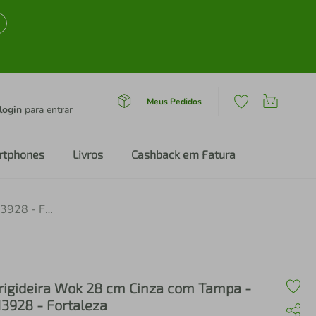
Meus Pedidos
login
para entrar
rtphones
Livros
Cashback em Fatura
Frigideira Wok 28 cm Cinza com Tampa - 113928 - Fortaleza
rigideira Wok 28 cm Cinza com Tampa -
13928 - Fortaleza