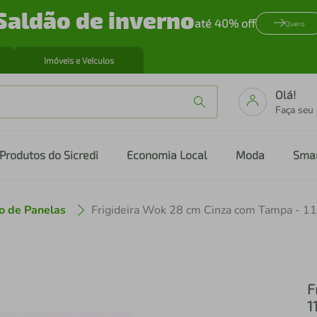
Saldão de inverno
até 40% off
Quero
Imóveis e Veículos
Olá!
Faça seu
Produtos do Sicredi
Economia Local
Moda
Sma
o de Panelas
F
1