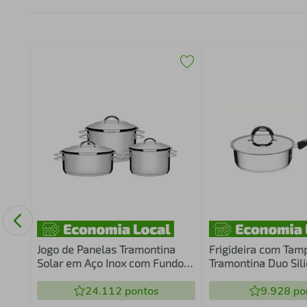
a
leza
Jogo de Panelas Tramontina
Frigideira com Tam
Solar em Aço Inox com Fundo
Tramontina Duo Sil
Triplo 3 Peças
Aço Inox 20 cm 2,1L Compatível
24.112
pontos
com Indução
9.928
po