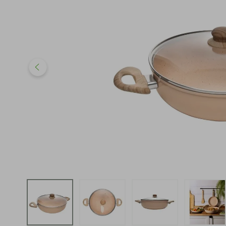
iphone
5
º