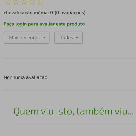
☆
☆
☆
☆
☆
classificação média: 0
(0 avaliações)
Faça login para avaliar este produto
Mais recentes
Todos
Nenhuma avaliação
Quem viu isto, também viu...