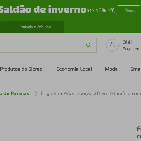
Saldão de inverno
até 40% off
Quero
Imóveis e Veículos
Olá!
Faça seu
Produtos do Sicredi
Economia Local
Moda
Sma
o de Panelas
F
c