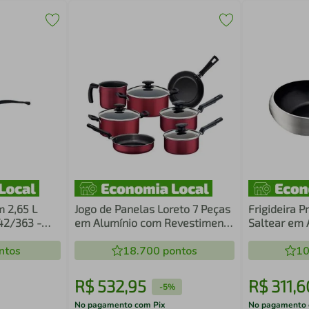
m 2,65 L
Jogo de Panelas Loreto 7 Peças
Frigideira P
42/363 -
em Alumínio com Revestimento
Saltear em 
Interno e Externo Antiaderente
Revestiment
ntos
Vermelho Tramontina
18.700
pontos
Antiaderent
10
20399/783
Tramontina
R$
532
,
95
R$
311
,
6
-
5%
No pagamento com Pix
No pagamento 