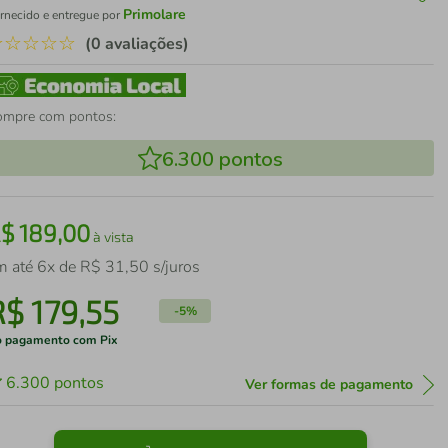
Primolare
rnecido e entregue por
☆
☆
☆
☆
☆
(0 avaliações)
ompre com pontos:
6.300
pontos
R$
189
,
00
à vista
m até
6
x de
R$
31
,
50
s/juros
R$
179
,
55
-
5%
 pagamento com Pix
6.300
pontos
Ver formas de pagamento