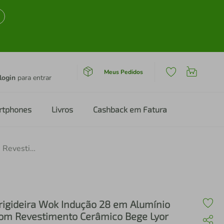
Meus Pedidos
login
para entrar
rtphones
Livros
Cashback em Fatura
Frigideira Wok Indução 28 em Alumínio com Revestimento Cerâmico Bege Lyor
rigideira Wok Indução 28 em Alumínio
om Revestimento Cerâmico Bege Lyor