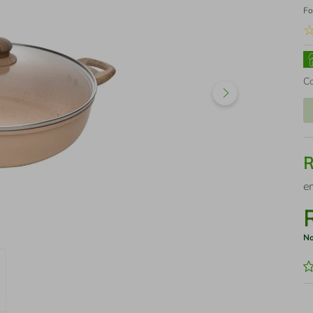
Fo
C
e
No