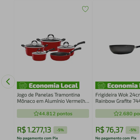
a
ampa
Jogo de Panelas Tramontina
Frigideira Wok 24c
Mônaco em Alumínio Vermelho
Rainbow Grafite 74
5 Peças
Brinox
44.812
pontos
2.680
po
R$
1
.
277
,
13
R$
76
,
37
-
5%
-
5%
No pagamento com Pix
No pagamento com Pix