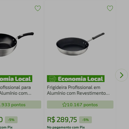
Jogo
Clea
Cera
rofissional para
Frigideira Profissional em
Alumínio com
Alumínio com Revestimento
o Interno
Interno Antiaderente 30 cm 3 L
e 28 cm 3,3 L
.933
pontos
Tramontina 20890/030
10.167
pontos
 20883/028
0
R$
289
,
75
R$
-
5%
-
5%
com Pix
No pagamento com Pix
No pa