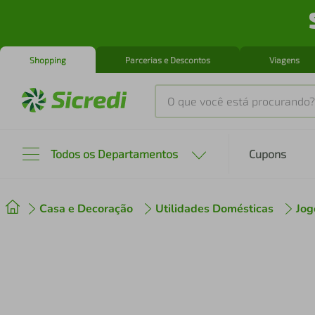
Shopping
Parcerias e Descontos
Viagens
O que você está procurando?
Produtos mais buscados
Todos os Departamentos
Cupons
tenis
1
º
Casa e Decoração
Utilidades Domésticas
Jog
cafeteira
2
º
perfume
3
º
air fryer
4
º