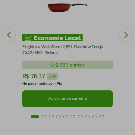
Po
Frigideira Wok 24cm 2,65 L Rainbow Cereja
7442/360 - Brinox
2.680
pontos
R$
76
,
37
R
-
5%
No pagamento com Pix
No 
Adicionar ao carrinho