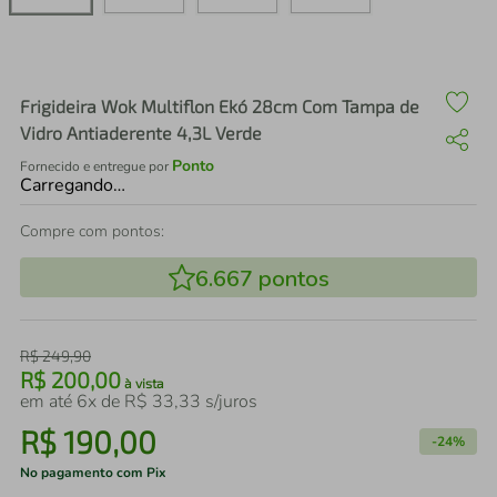
air fryer
4
º
iphone
5
º
Frigideira Wok Multiflon Ekó 28cm Com Tampa de
Vidro Antiaderente 4,3L Verde
Ponto
Fornecido e entregue por
Carregando…
Compre com pontos:
6.667
pontos
R$
249
,
90
R$
200
,
00
à vista
em até
6
x de
R$
33
,
33
s/juros
R$
190
,
00
-
24%
No pagamento com Pix