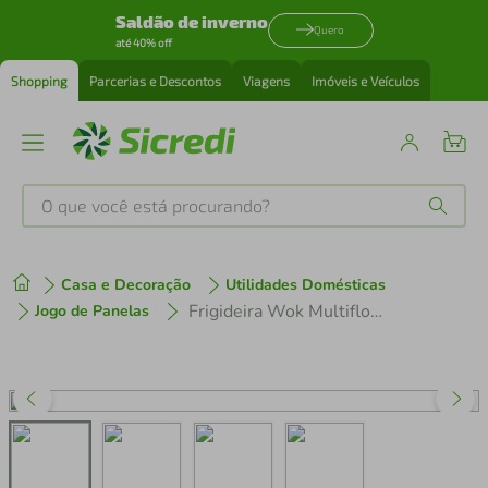
Saldão de inverno
Quero
até 40% off
Shopping
Parcerias e Descontos
Viagens
Imóveis e Veículos
O que você está procurando?
Produtos mais buscados
Casa e Decoração
Utilidades Domésticas
tenis
1
º
Frigideira Wok Multiflon Ekó 28cm Com Tampa de Vidro Antiaderente 4,3L Verde
Jogo de Panelas
cafeteira
2
º
perfume
3
º