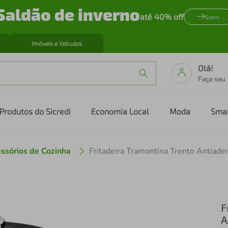
Saldão de inverno
até 40% off
Quero
Imóveis e Veículos
Olá!
Faça seu
Produtos do Sicredi
Economia Local
Moda
Sma
ssórios de Cozinha
Fritadeira Tramontina Trento Antiad
F
A