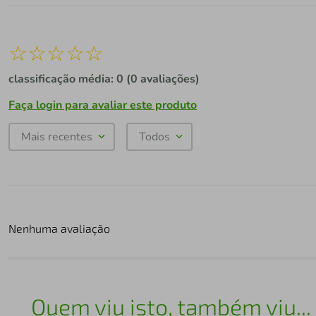
☆
☆
☆
☆
☆
classificação média: 0
(0 avaliações)
Faça login para avaliar este produto
Mais recentes
Todos
Nenhuma avaliação
Quem viu isto, também viu...