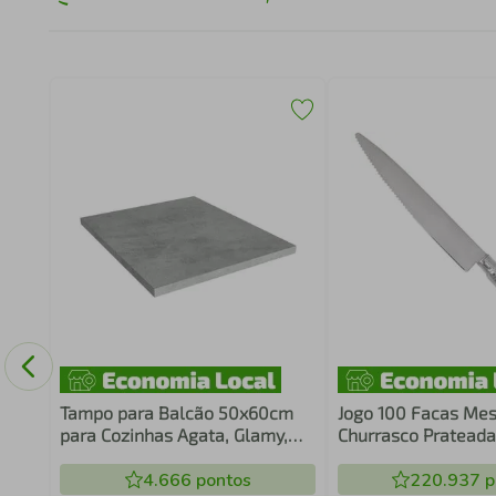
ica
Tampo para Balcão 50x60cm
Jogo 100 Facas Mes
para Cozinhas Agata, Glamy,
Churrasco Prateada
Lux, Stella e Vik Mood Madesa
Restaurante Churra
4.666
pontos
220.937
p