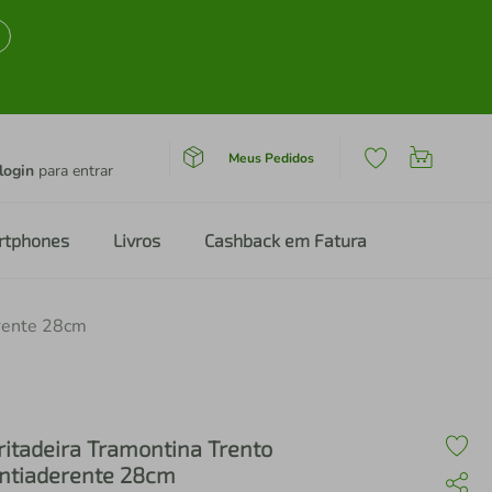
Meus Pedidos
login
para entrar
rtphones
Livros
Cashback em Fatura
erente 28cm
ritadeira Tramontina Trento
ntiaderente 28cm