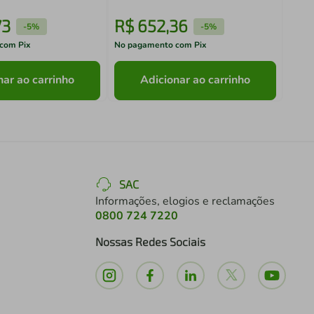
73
R$
652
,
36
R$
-
5%
-
5%
com Pix
No pagamento com Pix
No pa
nar ao carrinho
Adicionar ao carrinho
SAC
Informações, elogios e reclamações
0800 724 7220
Nossas Redes Sociais