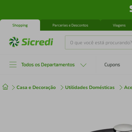
Shopping
Parcerias e Descontos
Viagens
O que você está procurando?
Produtos mais buscados
Todos os Departamentos
Cupons
tenis
1
º
Casa e Decoração
Utilidades Domésticas
Ace
cafeteira
2
º
perfume
3
º
air fryer
4
º