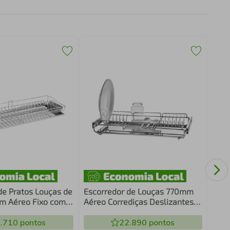
Jarr
Crip
Goia
de Pratos Louças de
Escorredor de Louças 770mm
m Aéreo Fixo com
Aéreo Corrediças Deslizantes
 Inox Piva
com Bandeja Inox Schmitt
.710
pontos
22.890
pontos