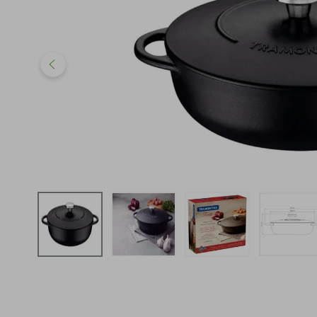
iphone
5
º