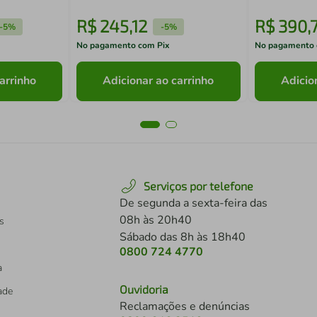
R$
245
,
12
R$
390
,
-
5%
-
5%
No pagamento com Pix
No pagamento 
arrinho
Adicionar ao carrinho
Adicio
Serviços por telefone
De segunda a sexta-feira das
08h às 20h40
s
Sábado das 8h às 18h40
0800 724 4770
a
Ouvidoria
dade
Reclamações e denúncias