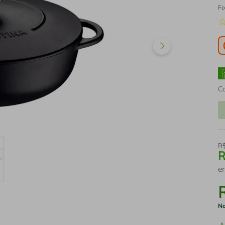
Fo
C
R
e
No