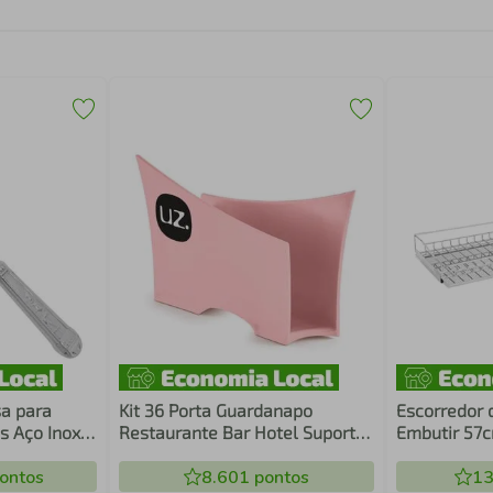
a para
Kit 36 Porta Guardanapo
Escorredor 
s Aço Inox
Restaurante Bar Hotel Suporte
Embutir 57c
scaria
Para Mesa Uz Rosa
Bandeja Aço
ontos
8.601
pontos
13