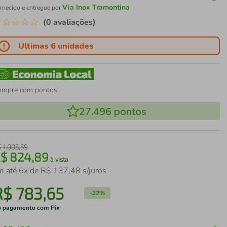
Via Inox Tramontina
rnecido e entregue por
☆
☆
☆
☆
☆
(0 avaliações)
Últimas 6 unidades
ompre com pontos:
27.496
pontos
$
1
.
005
,
59
R$
824
,
89
à vista
m até
6
x de
R$
137
,
48
s/juros
R$
783
,
65
-
22%
 pagamento com Pix