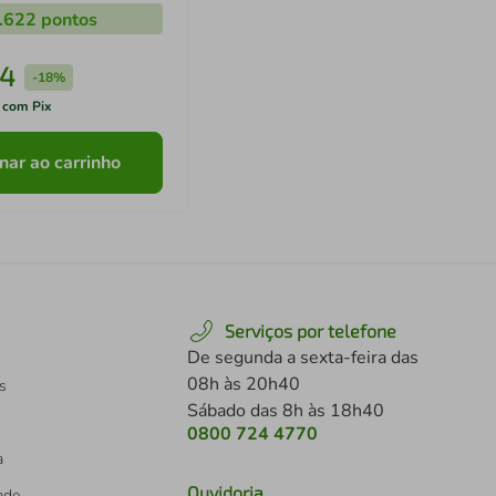
.622
pontos
4
-
18%
 com Pix
nar ao carrinho
Serviços por telefone
De segunda a sexta-feira das
08h às 20h40
s
Sábado das 8h às 18h40
0800 724 4770
a
Ouvidoria
dade