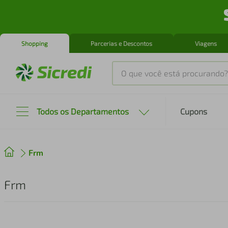
Shopping
Parcerias e Descontos
Viagens
O que você está procurando?
Produtos mais buscados
Todos os Departamentos
Cupons
tenis
1
º
Frm
cafeteira
2
º
perfume
3
º
Frm
air fryer
4
º