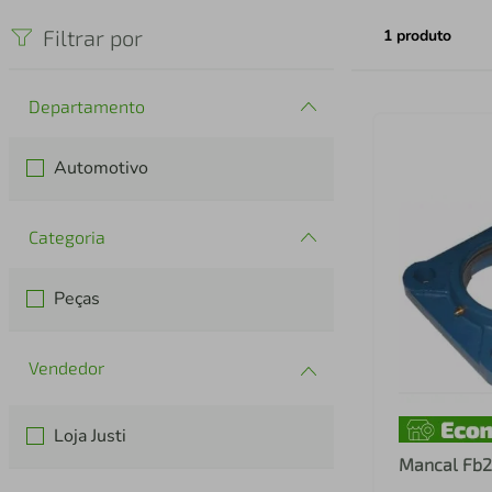
iphone
5
º
Filtrar por
1
produto
Departamento
Automotivo
Categoria
Peças
Loja Justi
Mancal Fb