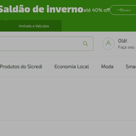
Saldão de inverno
até 40% off
Quero
Imóveis e Veículos
Olá!
Faça seu
Produtos do Sicredi
Economia Local
Moda
Sma