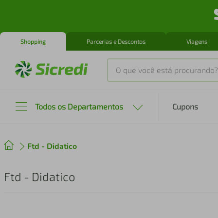
Shopping
Parcerias e Descontos
Viagens
O que você está procurando?
Produtos mais buscados
Todos os Departamentos
Cupons
tenis
1
º
Ftd - Didatico
cafeteira
2
º
perfume
3
º
Ftd - Didatico
air fryer
4
º