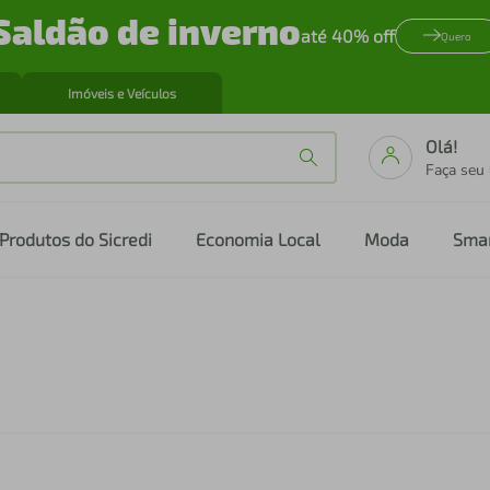
Saldão de inverno
até 40% off
Quero
Imóveis e Veículos
Olá!
Faça seu
Produtos do Sicredi
Economia Local
Moda
Sma