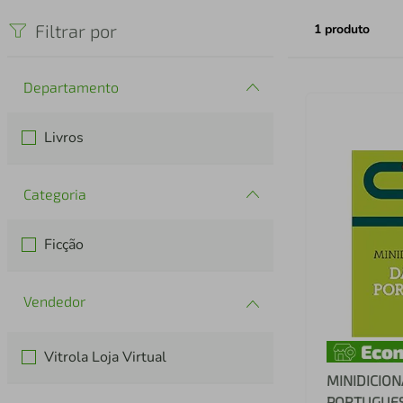
iphone
5
º
Filtrar por
1
produto
Departamento
Livros
Categoria
Ficção
Vitrola Loja Virtual
MINIDICION
PORTUGUES