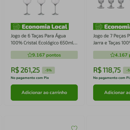
Jogo de 6 Taças Para Água
Jogo de 7 Peças 
100% Cristal Ecológico 650ml
Jarra e Taças 100
Limosa - Bohemia
Ecológico - L'He
9.167
pontos
4.167
R$
261
,
25
R$
118
,
75
-
5%
-
No pagamento com Pix
No pagamento com Pi
Adicionar ao carrinho
Adicionar a