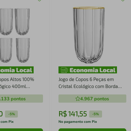
Copos Altos 100%
Jogo de Copos 6 Peças em
lógico 400ml
Cristal Ecológico com Borda
 L'Hermitage
400ml - L'Hermitage
.133
pontos
4.967
pontos
0
R$
141
,
55
-
5%
-
5%
 com Pix
No pagamento com Pix