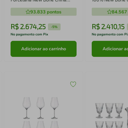
Trésor - L'Hermitage
Romantic - L'Her
93.833
pontos
84.567
R$
2
.
674
,
25
R$
2
.
410
,
15
-
5%
No pagamento com Pix
No pagamento com Pi
Adicionar ao carrinho
Adicionar a