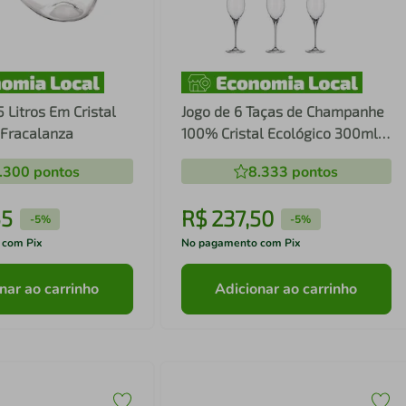
5 Litros Em Cristal
Jogo de 6 Taças de Champanhe
 Fracalanza
100% Cristal Ecológico 300ml
Limosa - Bohemia
.300
pontos
8.333
pontos
55
R$
237
,
50
-
5%
-
5%
 com Pix
No pagamento com Pix
nar ao carrinho
Adicionar ao carrinho