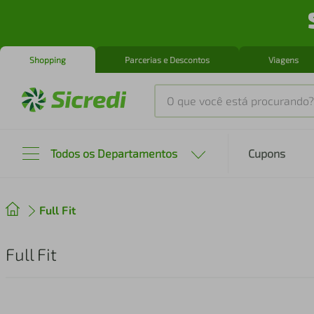
Shopping
Parcerias e Descontos
Viagens
O que você está procurando?
Produtos mais buscados
Todos os Departamentos
Cupons
tenis
1
º
Full Fit
cafeteira
2
º
perfume
3
º
Full Fit
air fryer
4
º