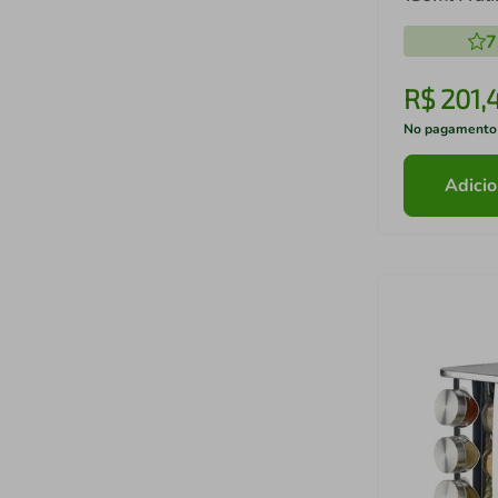
- Bohemia
7
R$
201
,
No pagamento
Adicio