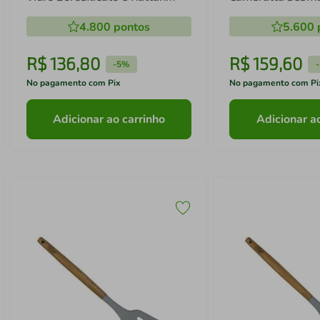
Vimini - Dynasty
Dourada - L'Herm
4.800
pontos
5.600
R$
136
,
80
R$
159
,
60
-
5%
-
No pagamento com Pix
No pagamento com Pi
Adicionar ao carrinho
Adicionar a