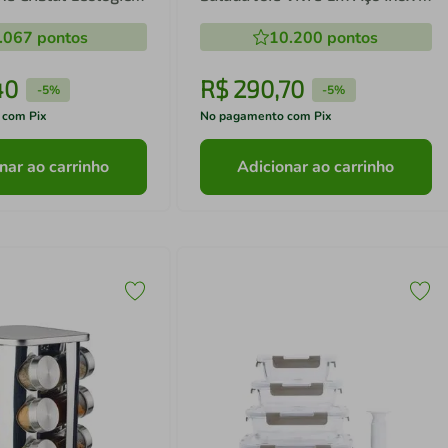
Fracalanza
.067
pontos
10.200
pontos
40
R$
290
,
70
-
5%
-
5%
 com Pix
No pagamento com Pix
nar ao carrinho
Adicionar ao carrinho