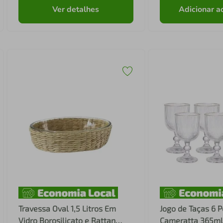
Ver detalhes
Adicionar a
Travessa Oval 1,5 Litros Em
Jogo de Taças 6 P
Vidro Borosilicato e Rattan
Cameratta 365ml