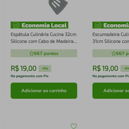
Espátula Culinária Cucina 32cm
Escumadeira Culi
Silicone com Cabo de Madeira -
31cm Silicone co
Fracalanza
Madeira - Fracal
667
pontos
667
p
R$
19
,
00
R$
19
,
00
-
5%
-
5
No pagamento com Pix
No pagamento com Pi
Adicionar ao carrinho
Adicionar a