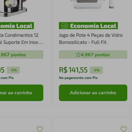
ta Condimentos 12
Jogo de Pote 4 Peças de Vidro
l Suporte Em Inox -
Borossilicato - Full Fit
.967
pontos
4.967
pontos
05
R$
141
,
55
-
5%
-
5%
 com Pix
No pagamento com Pix
nar ao carrinho
Adicionar ao carrinho