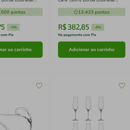
Hermitage
Aretha - L'hermitage
.500
pontos
13.433
pontos
75
R$
382
,
85
-
5%
-
5%
 com Pix
No pagamento com Pix
nar ao carrinho
Adicionar ao carrinho