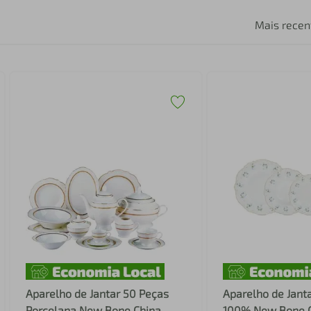
Mais recen
Aparelho de Jantar 50 Peças
Aparelho de Jant
Porcelana New Bone China
100% New Bone C