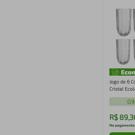
Jogo de 6 
Cristal Eco
Refinatto -
3
R$
89
,
3
No pagamento