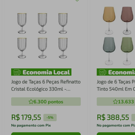
Jogo de Taças 6 Peças Refinatto
Jogo de 6 Taças 
Cristal Ecológico 330ml -
Tinto 540ml Em C
L'Hermitage
Boemia
6.300
pontos
13.633
R$
179
,
55
R$
388
,
55
-
5%
No pagamento com Pix
No pagamento com Pi