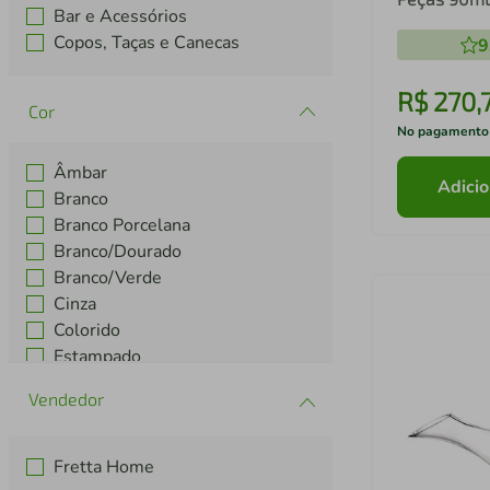
Bar e Acessórios
Aretha - L'
Copos, Taças e Canecas
9
R$
270
,
Cor
No pagamento
Âmbar
Adicio
Branco
Branco Porcelana
Branco/Dourado
Branco/Verde
Cinza
Colorido
Estampado
Fume
Inox
Ver mais 5
Fretta Home