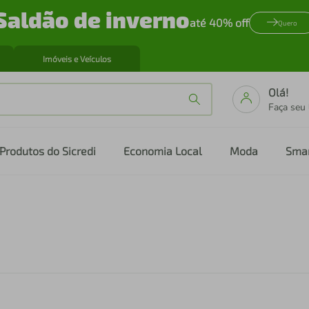
Saldão de inverno
até 40% off
Quero
Imóveis e Veículos
Olá!
Faça seu
Produtos do Sicredi
Economia Local
Moda
Sma