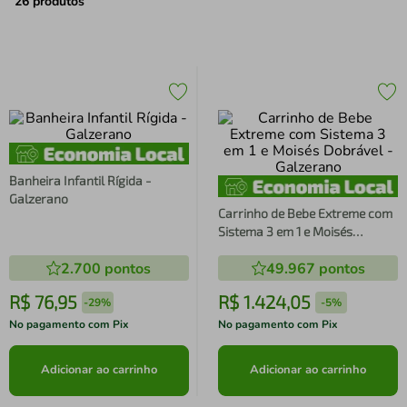
air fryer
4
º
26
produtos
iphone
5
º
Banheira Infantil Rígida -
Galzerano
Carrinho de Bebe Extreme com
Sistema 3 em 1 e Moisés
Dobrável - Galzerano
2.700
pontos
49.967
pontos
R$
76
,
95
R$
1
.
424
,
05
-
29%
-
5%
No pagamento com Pix
No pagamento com Pix
Adicionar ao carrinho
Adicionar ao carrinho