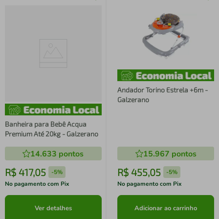
Andador Torino Estrela +6m -
Galzerano
Banheira para Bebê Acqua
Premium Até 20kg - Galzerano
14.633
pontos
15.967
pontos
R$
417
,
05
R$
455
,
05
-
5%
-
5%
No pagamento com Pix
No pagamento com Pix
Ver detalhes
Adicionar ao carrinho