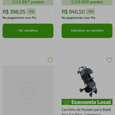
13.967
pontos
33.000
pontos
R$
398
,
05
R$
940
,
50
-
5%
-
5%
No pagamento com Pix
No pagamento com Pix
Ver detalhes
Adicionar ao carrinho
Carrinho de Passeio para Bebê
Kira 0 a 15kg - Galzerano