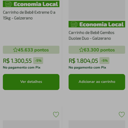
Carrinho de Bebê Extreme 0 a
15kg - Galzerano
Carrinho de Bebê Gemêos
Duolee Duo - Galzerano
45.633
pontos
63.300
pontos
R$
1
.
300
,
55
R$
1
.
804
,
05
-
5%
-
5%
No pagamento com Pix
No pagamento com Pix
Ver detalhes
Adicionar ao carrinho