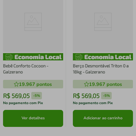
Bebê Conforto Cocoon -
Berço Desmontável Triton 0 a
Galzerano
18kg - Galzerano
19.967
pontos
19.967
pontos
R$
569
,
05
R$
569
,
05
-
5%
-
5%
No pagamento com Pix
No pagamento com Pix
Ver detalhes
Adicionar ao carrinho