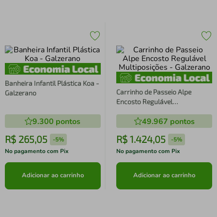
Banheira Infantil Plástica Koa -
Carrinho de Passeio Alpe
Galzerano
Encosto Regulável
Multiposições - Galzerano
9.300
pontos
49.967
pontos
R$
265
,
05
R$
1
.
424
,
05
-
5%
-
5%
No pagamento com Pix
No pagamento com Pix
Adicionar ao carrinho
Adicionar ao carrinho