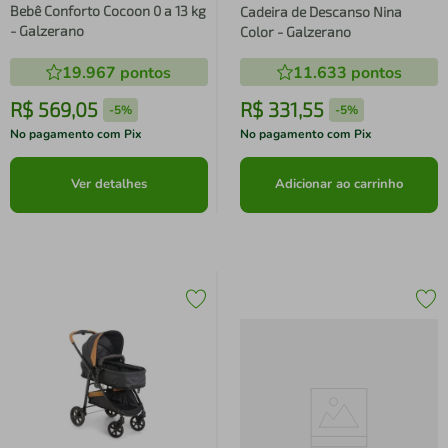
Bebê Conforto Cocoon 0 a 13 kg
Cadeira de Descanso Nina
- Galzerano
Color - Galzerano
19.967
pontos
11.633
pontos
R$
569
,
05
R$
331
,
55
-
5%
-
5%
No pagamento com Pix
No pagamento com Pix
Ver detalhes
Adicionar ao carrinho