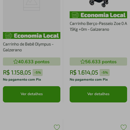
Carrinho Berço-Passeio Zoe 0 A
15Kg +0m - Galzerano
Carrinho de Bebê Olympus -
Galzerano
40.633
pontos
56.633
pontos
R$
1
.
158
,
05
R$
1
.
614
,
05
-
5%
-
5%
No pagamento com Pix
No pagamento com Pix
Ver detalhes
Ver detalhes