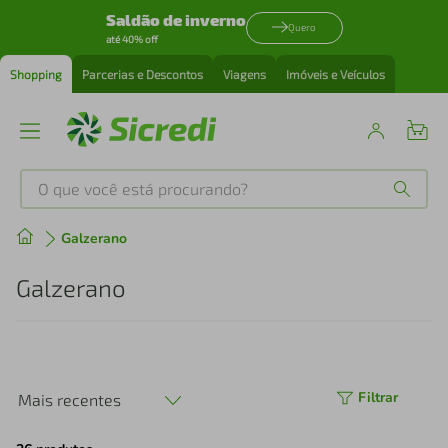
Saldão de inverno
Quero
até 40% off
Shopping
Parcerias e Descontos
Viagens
Imóveis e Veículos
O que você está procurando?
Produtos mais buscados
Galzerano
tenis
1
º
Galzerano
cafeteira
2
º
perfume
3
º
Filtrar
Mais recentes