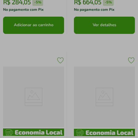
R$
284
,
05
R$
664
,
05
-
5%
-
5%
No pagamento com Pix
No pagamento com Pix
Adicionar ao carrinho
Ver detalhes