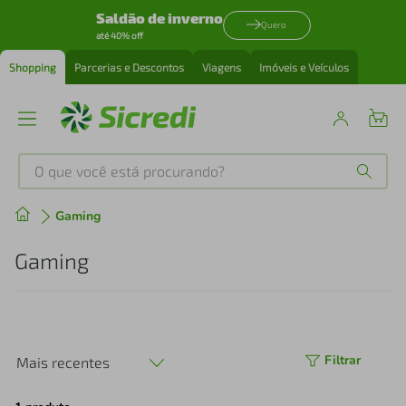
Saldão de inverno
Quero
até 40% off
Shopping
Parcerias e Descontos
Viagens
Imóveis e Veículos
O que você está procurando?
Produtos mais buscados
Gaming
tenis
1
º
Gaming
cafeteira
2
º
perfume
3
º
Filtrar
Mais recentes