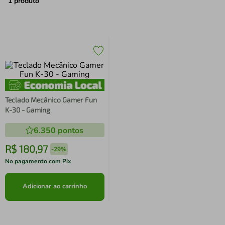
air fryer
4
º
1
produto
iphone
5
º
Teclado Mecânico Gamer Fun
K-30 - Gaming
6.350
pontos
R$
180
,
97
-
29%
No pagamento com Pix
Adicionar ao carrinho