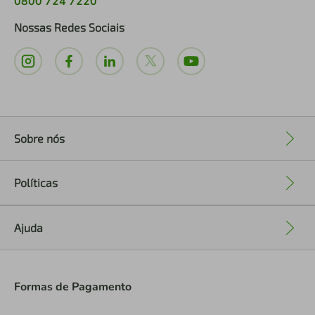
0800 724 7220
Nossas Redes Sociais
Sobre nós
+
Políticas
+
Ajuda
+
Formas de Pagamento