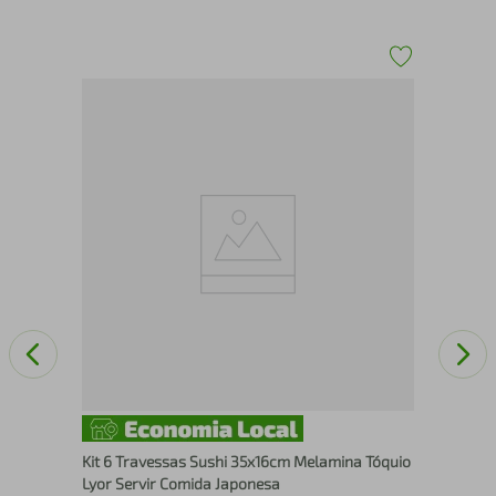
x e
Pra
Ser
Kit 6 Travessas Sushi 35x16cm Melamina Tóquio
Lyor Servir Comida Japonesa