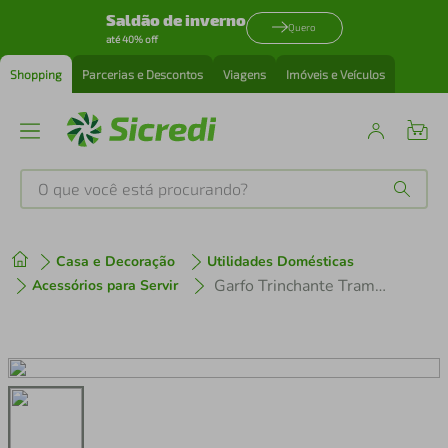
Saldão de inverno
Quero
até 40% off
Shopping
Parcerias e Descontos
Viagens
Imóveis e Veículos
O que você está procurando?
Produtos mais buscados
Casa e Decoração
Utilidades Domésticas
tenis
1
º
Garfo Trinchante Tramontina Ultracorte em Aço Inox Preto
Acessórios para Servir
cafeteira
2
º
perfume
3
º