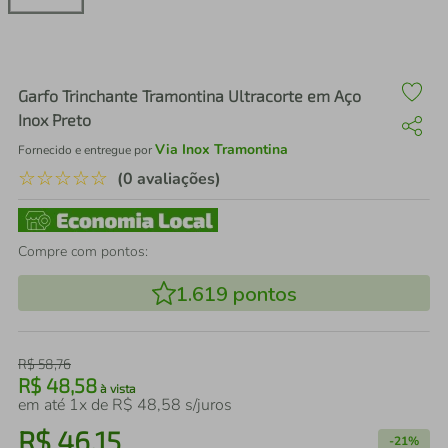
air fryer
4
º
iphone
5
º
Garfo Trinchante Tramontina Ultracorte em Aço
Inox Preto
Via Inox Tramontina
Fornecido e entregue por
☆
☆
☆
☆
☆
(0 avaliações)
Compre com pontos:
1.619
pontos
R$
58
,
76
R$
48
,
58
à vista
em até
1
x de
R$
48
,
58
s/juros
R$
46
,
15
-
21%