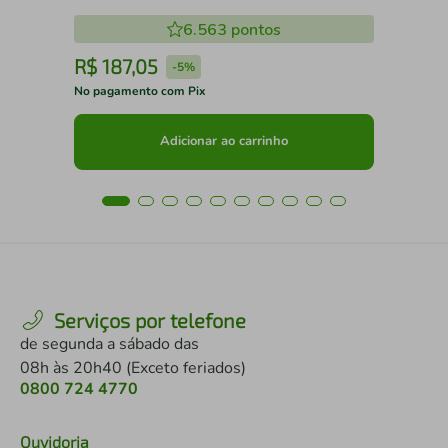
6.563
pontos
R$
187
,
05
R
-
5%
No pagamento com Pix
No 
Adicionar ao carrinho
Serviços por telefone
de segunda a sábado das
08h às 20h40 (Exceto feriados)
0800 724 4770
Ouvidoria