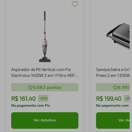
Aspirador de Pó Vertical com Fio
Sanduicheira e Gril
Electrolux 1450W 2 em 1 Filtro HEPA
Press 2 em 1 850W
Branco (STK14B)
5.663
pontos
6.997
R$
161
,
40
R$
199
,
40
-
10%
-
13
No pagamento com Pix
No pagamento com P
Ver detalhes
Ver det