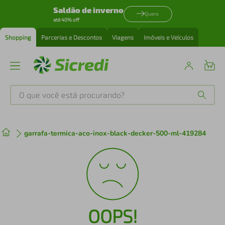
Saldão de inverno
Quero
até 40% off
Shopping
Parcerias e Descontos
Viagens
Imóveis e Veículos
O que você está procurando?
Produtos mais buscados
garrafa-termica-aco-inox-black-decker-500-ml-419284
tenis
1
º
cafeteira
2
º
perfume
3
º
OOPS!