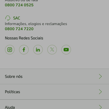
Auditivo ou de fala
0800 724 0525
SAC
Informações, elogios e reclamações
0800 724 7220
Nossas Redes Sociais
Sobre nós
+
Políticas
+
Ajuda
+