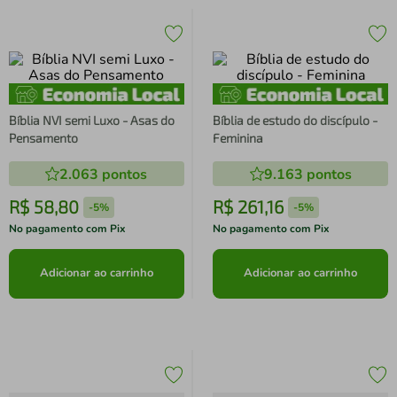
Bíblia NVI semi Luxo - Asas do
Bíblia de estudo do discípulo -
Pensamento
Feminina
2.063
pontos
9.163
pontos
R$
58
,
80
R$
261
,
16
-
5%
-
5%
No pagamento com Pix
No pagamento com Pix
Adicionar ao carrinho
Adicionar ao carrinho