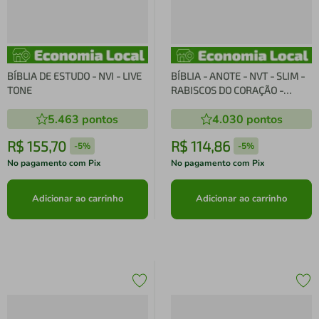
BÍBLIA DE ESTUDO - NVI - LIVE
BÍBLIA - ANOTE - NVT - SLIM -
TONE
RABISCOS DO CORAÇÃO -
ESPIRAL
5.463
pontos
4.030
pontos
R$
155
,
70
R$
114
,
86
-
5%
-
5%
No pagamento com Pix
No pagamento com Pix
Adicionar ao carrinho
Adicionar ao carrinho