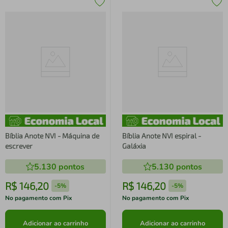
Bíblia Anote NVI - Máquina de
Bíblia Anote NVI espiral -
escrever
Galáxia
5.130
pontos
5.130
pontos
R$
146
,
20
R$
146
,
20
-
5%
-
5%
No pagamento com Pix
No pagamento com Pix
Adicionar ao carrinho
Adicionar ao carrinho