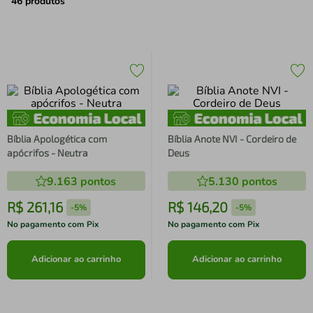
air fryer
4
º
46
produtos
iphone
5
º
Bíblia Apologética com
Bíblia Anote NVI - Cordeiro de
apócrifos - Neutra
Deus
9.163
pontos
5.130
pontos
R$
261
,
16
R$
146
,
20
-
5%
-
5%
No pagamento com Pix
No pagamento com Pix
Adicionar ao carrinho
Adicionar ao carrinho