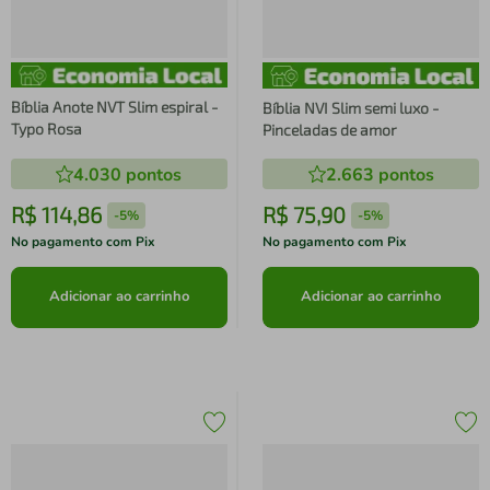
Bíblia Anote NVT Slim espiral -
Bíblia NVI Slim semi luxo -
Typo Rosa
Pinceladas de amor
4.030
pontos
2.663
pontos
R$
114
,
86
R$
75
,
90
-
5%
-
5%
No pagamento com Pix
No pagamento com Pix
Adicionar ao carrinho
Adicionar ao carrinho