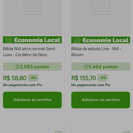
Bíblia NVI letra normal Semi
Bíblia de estudo Live - NVI -
Luxo - Cordeiro de Deus
Bloom
2.063
pontos
5.463
pontos
R$
58
,
80
R$
155
,
70
-
5%
-
5%
No pagamento com Pix
No pagamento com Pix
Adicionar ao carrinho
Adicionar ao carrinho