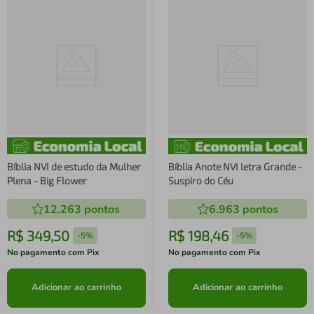
Bíblia NVI de estudo da Mulher
Bíblia Anote NVI letra Grande -
Plena - Big Flower
Suspiro do Céu
12.263
pontos
6.963
pontos
R$
349
,
50
R$
198
,
46
-
5%
-
5%
No pagamento com Pix
No pagamento com Pix
Adicionar ao carrinho
Adicionar ao carrinho