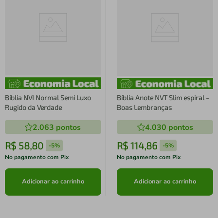
Bíblia NVI Normal Semi Luxo
Bíblia Anote NVT Slim espiral -
Rugido da Verdade
Boas Lembranças
2.063
pontos
4.030
pontos
R$
58
,
80
R$
114
,
86
-
5%
-
5%
No pagamento com Pix
No pagamento com Pix
Adicionar ao carrinho
Adicionar ao carrinho