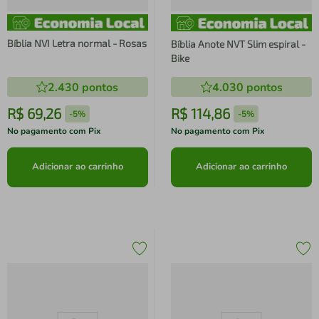
Bíblia NVI Letra normal - Rosas
Bíblia Anote NVT Slim espiral -
Bike
2.430
pontos
4.030
pontos
R$
69
,
26
R$
114
,
86
-
5%
-
5%
No pagamento com Pix
No pagamento com Pix
Adicionar ao carrinho
Adicionar ao carrinho