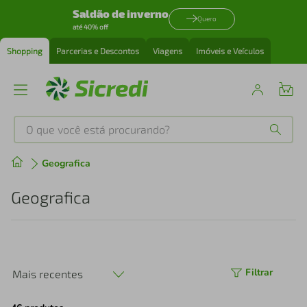
Saldão de inverno
Quero
até 40% off
Shopping
Parcerias e Descontos
Viagens
Imóveis e Veículos
O que você está procurando?
Produtos mais buscados
Geografica
tenis
1
º
Geografica
cafeteira
2
º
perfume
3
º
Filtrar
Mais recentes