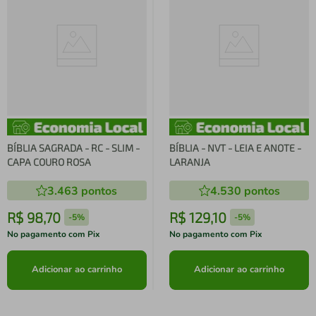
BÍBLIA SAGRADA - RC - SLIM -
BÍBLIA - NVT - LEIA E ANOTE -
CAPA COURO ROSA
LARANJA
3.463
pontos
4.530
pontos
R$
98
,
70
R$
129
,
10
-
5%
-
5%
No pagamento com Pix
No pagamento com Pix
Adicionar ao carrinho
Adicionar ao carrinho