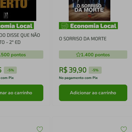
O DISSE QUE NÃO
O SORRISO DA MORTE
TO - 2° ED
.500
pontos
1.400
pontos
5
R$
39
,
90
-
5%
-
5%
 com Pix
No pagamento com Pix
nar ao carrinho
Adicionar ao carrinho