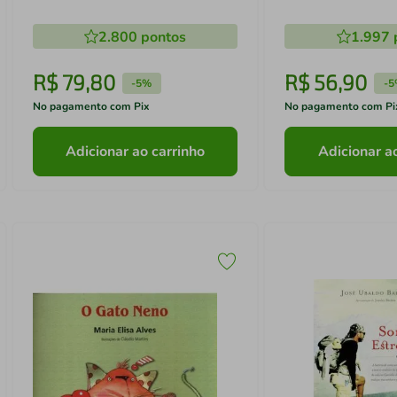
2.800
pontos
1.997
R$
79
,
80
R$
56
,
90
-
5%
-
5
No pagamento com Pix
No pagamento com Pi
Adicionar ao carrinho
Adicionar a