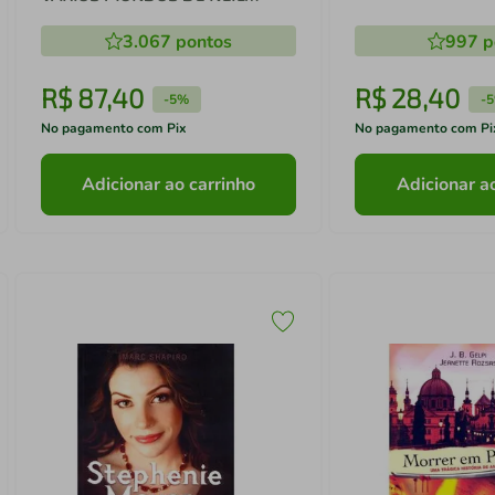
GAIMAN
3.067
pontos
997
p
R$
87
,
40
R$
28
,
40
-
5%
-
No pagamento com Pix
No pagamento com Pi
Adicionar ao carrinho
Adicionar a