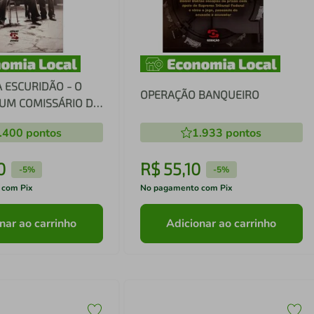
 ESCURIDÃO - O
OPERAÇÃO BANQUEIRO
UM COMISSÁRIO DE
.400
pontos
1.933
pontos
0
R$
55
,
10
-
5%
-
5%
 com Pix
No pagamento com Pix
nar ao carrinho
Adicionar ao carrinho