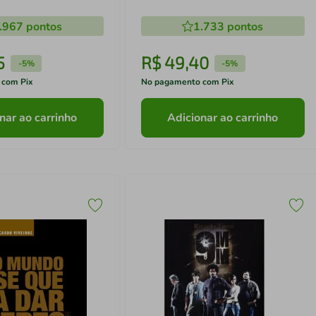
.967
pontos
1.733
pontos
5
R$
49
,
40
-
5%
-
5%
 com Pix
No pagamento com Pix
nar ao carrinho
Adicionar ao carrinho