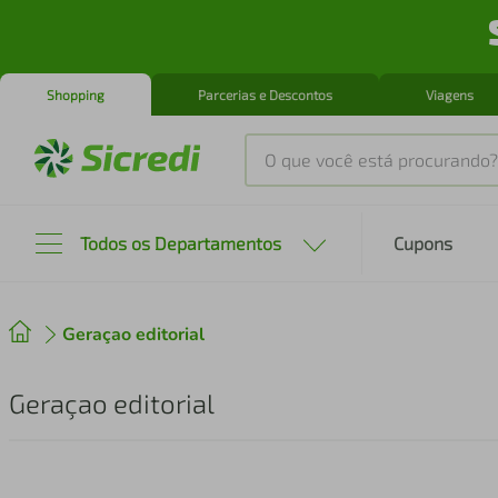
Shopping
Parcerias e Descontos
Viagens
O que você está procurando?
Produtos mais buscados
Todos os Departamentos
Cupons
tenis
1
º
Geraçao editorial
cafeteira
2
º
perfume
3
º
Geraçao editorial
air fryer
4
º