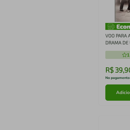
VOO PARA A
DRAMA DE 
BORDO
1
R$
39
,
9
No pagamento
Adicio