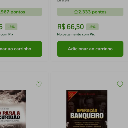
.967
pontos
2.333
pontos
5
R$
66
,
50
-
5%
-
5%
 com Pix
No pagamento com Pix
nar ao carrinho
Adicionar ao carrinho