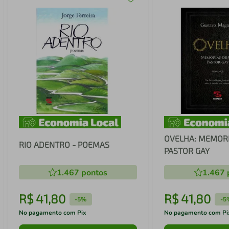
OVELHA: MEMOR
RIO ADENTRO - POEMAS
PASTOR GAY
1.467
pontos
1.467
R$
41
,
80
R$
41
,
80
-
5%
-
5
No pagamento com Pix
No pagamento com Pi