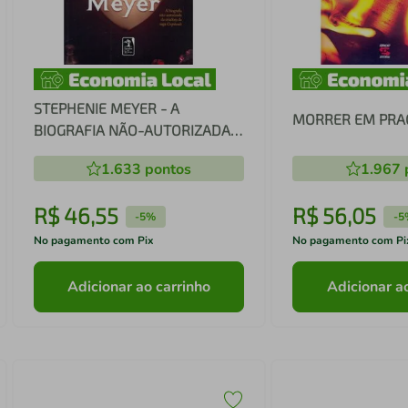
STEPHENIE MEYER - A
MORRER EM PRA
BIOGRAFIA NÃO-AUTORIZADA
DA CRIADORA DA SAGA
1.633
pontos
1.967
CREPÚSCULO
R$
46
,
55
R$
56
,
05
-
5%
-
5
No pagamento com Pix
No pagamento com Pi
Adicionar ao carrinho
Adicionar a