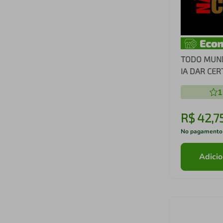
TODO MUND
IA DAR CER
1
R$
42
,
7
No pagamento
Adicio