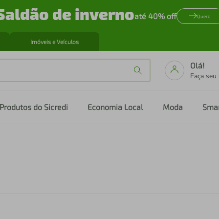
Saldão de inverno
até 40% off
Quero
Imóveis e Veículos
Olá!
Faça seu
Produtos do Sicredi
Economia Local
Moda
Sma