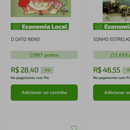
O GATO NENO
SONHO ESTRELA
997
pontos
1.633
R$
28
,
40
R$
46
,
55
-
5%
-
5
No pagamento com Pix
No pagamento com Pi
Adicionar ao carrinho
Adicionar a