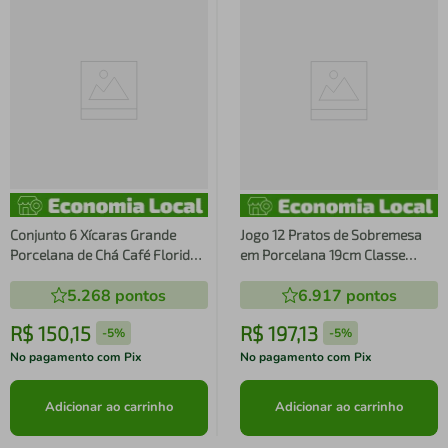
Conjunto 6 Xícaras Grande
Jogo 12 Pratos de Sobremesa
Porcelana de Chá Café Florida
em Porcelana 19cm Classe
360ml Branca Germer Garden
Única Iguaçu Germer Branco
5.268
pontos
6.917
pontos
Urban
R$
150
,
15
R$
197
,
13
-
5%
-
5%
No pagamento com Pix
No pagamento com Pix
Adicionar ao carrinho
Adicionar ao carrinho