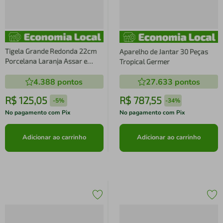
Tigela Grande Redonda 22cm
Aparelho de Jantar 30 Peças
Porcelana Laranja Assar e
Tropical Germer
Servir Germer Cozinha
4.388
pontos
27.633
pontos
R$
125
,
05
R$
787
,
55
-
5%
-
34%
No pagamento com Pix
No pagamento com Pix
Adicionar ao carrinho
Adicionar ao carrinho