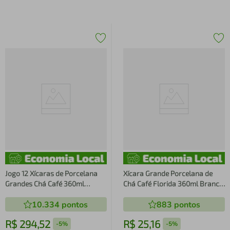
Jogo 12 Xícaras de Porcelana
Xícara Grande Porcelana de
Grandes Chá Café 360ml
Chá Café Florida 360ml Branca
Florida Branca Caneca Germer
Caneca Germer Garden Urban
10.334
pontos
883
pontos
R$
294
,
52
R$
25
,
16
-
5%
-
5%