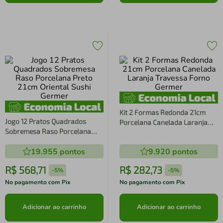
Kit 2 Formas Redonda 21cm
Jogo 12 Pratos Quadrados
Porcelana Canelada Laranja
Sobremesa Raso Porcelana
Travessa Forno Germer
Preto 21cm Oriental Sushi
19.955
pontos
9.920
pontos
Germer
R$
568
,
71
R$
282
,
73
-
5%
-
5%
No pagamento com Pix
No pagamento com Pix
Adicionar ao carrinho
Adicionar ao carrinho