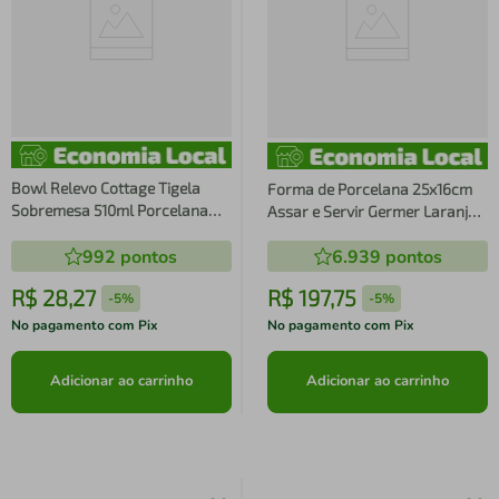
Bowl Relevo Cottage Tigela
Forma de Porcelana 25x16cm
Sobremesa 510ml Porcelana
Assar e Servir Germer Laranja
Branco Avulso 15cm
Pequena Canelada com Alças
992
pontos
6.939
pontos
R$
28
,
27
R$
197
,
75
-
5%
-
5%
No pagamento com Pix
No pagamento com Pix
Adicionar ao carrinho
Adicionar ao carrinho