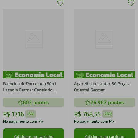
Ramekin de Porcelana 50ml
Aparelho de Jantar 30 Peças
Laranja Germer Canelado
Oriental Germer
Assar e Servir 6x3cm
602
pontos
26.967
pontos
Ramequim
R$
17
,
16
R$
768
,
55
-
5%
-
25%
No pagamento com Pix
No pagamento com Pix
Adicionar ao carrinho
Adicionar ao carrinho