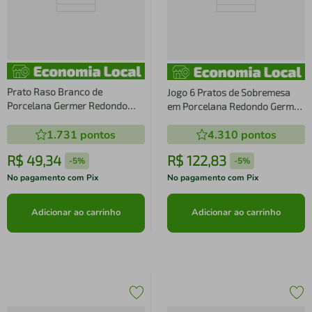
Prato Raso Branco de
Jogo 6 Pratos de Sobremesa
Porcelana Germer Redondo
em Porcelana Redondo Germer
27cm Garden com Estampa
Chevron Branco com Relevo
1.731
pontos
4.310
pontos
Floral
para Servir Mesa Posta
R$
49
,
34
R$
122
,
83
-
5%
-
5%
No pagamento com Pix
No pagamento com Pix
Adicionar ao carrinho
Adicionar ao carrinho