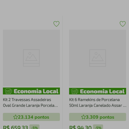
Kit 2 Travessas Assadeiras
Kit 6 Ramekins de Porcelana
Oval Grande Laranja Porcelana
50ml Laranja Canelado Assar e
Refratária 2,9L Assar e Servir
Servir 6x3cm Germer
23.134
pontos
3.309
pontos
Germer
R$
659
,
33
R$
94
,
30
-
5%
-
5%