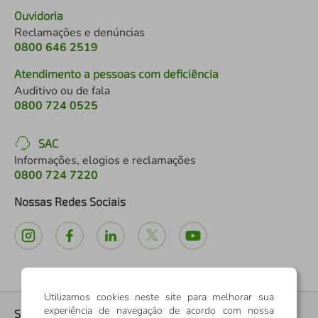
Ouvidoria
Reclamações e denúncias
0800 646 2519
Atendimento a pessoas com deficiência
Auditivo ou de fala
0800 724 0525
SAC
Informações, elogios e reclamações
0800 724 7220
Nossas Redes Sociais
Utilizamos cookies neste site para melhorar sua
experiência de navegação de acordo com nossa
Sobre nós
+