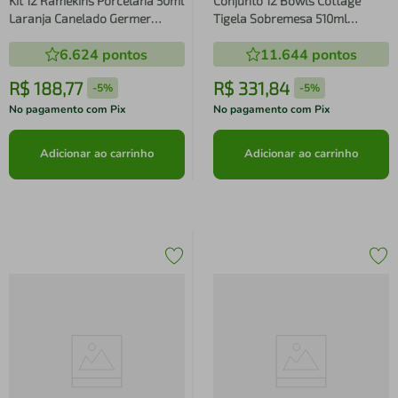
Kit 12 Ramekins Porcelana 50ml
Conjunto 12 Bowls Cottage
Laranja Canelado Germer
Tigela Sobremesa 510ml
Assar e Servir Molheira
Porcelana Germer Relevo
6.624
pontos
11.644
pontos
Restaurante Bar
Branco 15cm Servir
R$
188
,
77
R$
331
,
84
-
5%
-
5%
No pagamento com Pix
No pagamento com Pix
Adicionar ao carrinho
Adicionar ao carrinho