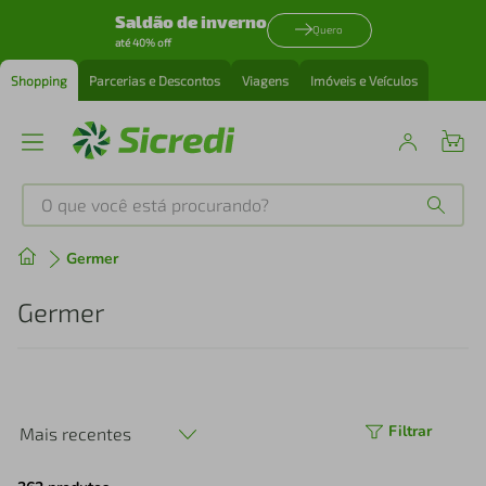
Saldão de inverno
Quero
até 40% off
Shopping
Parcerias e Descontos
Viagens
Imóveis e Veículos
O que você está procurando?
Produtos mais buscados
Germer
tenis
1
º
Germer
cafeteira
2
º
perfume
3
º
Filtrar
Mais recentes