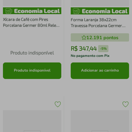
Xícara de Café com Pires
Forma Laranja 38x22cm
Porcelana Germer 80ml Relevo
Travessa Porcelana Germer
Cottage Branco Chávena
Oval 2,9L Grande Assar e Servir
12.191
pontos
R$
347
,
44
-
5%
Produto indisponível
No pagamento com Pix
Produto indisponível
Adicionar ao carrinho