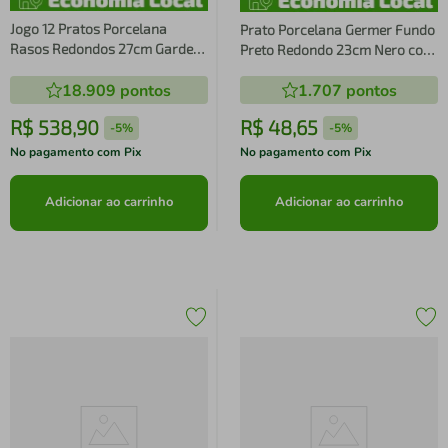
Jogo 12 Pratos Porcelana
Prato Porcelana Germer Fundo
Rasos Redondos 27cm Garden
Preto Redondo 23cm Nero com
Estampa Floral Germer
Estampa Mármore
18.909
pontos
1.707
pontos
R$
538
,
90
R$
48
,
65
-
5%
-
5%
No pagamento com Pix
No pagamento com Pix
Adicionar ao carrinho
Adicionar ao carrinho