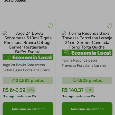
air fryer
4
º
362
produtos
iphone
5
º
Forma Redonda Baixa
Jogo 24 Bowls Sobremesa
Travessa Porcelana Laranja
510ml Tigela Porcelana Branca
21cm Germer Canelada Forno
Cottage Germer Restaurante
Torta Quiche
22.582
pontos
4.925
pontos
Buffet Evento
R$
643
,
59
R$
140
,
37
-
5%
-
5%
No pagamento com Pix
No pagamento com Pix
Adicionar ao carrinho
Adicionar ao carrinho