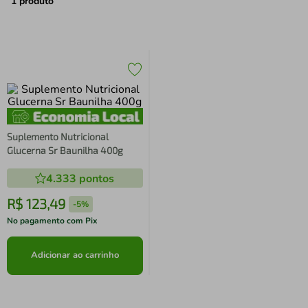
air fryer
4
º
1
produto
iphone
5
º
Suplemento Nutricional
Glucerna Sr Baunilha 400g
4.333
pontos
R$
123
,
49
-
5%
No pagamento com Pix
Adicionar ao carrinho