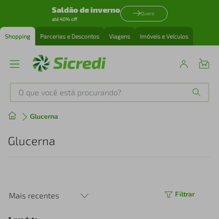
Saldão de inverno
Quero
até 40% off
Shopping
Parcerias e Descontos
Viagens
Imóveis e Veículos
O que você está procurando?
Produtos mais buscados
Glucerna
tenis
1
º
Glucerna
cafeteira
2
º
perfume
3
º
Filtrar
Mais recentes