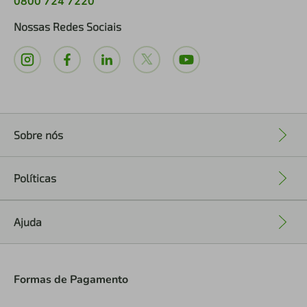
0800 724 7220
Nossas Redes Sociais
Sobre nós
+
Políticas
+
Ajuda
+
Formas de Pagamento