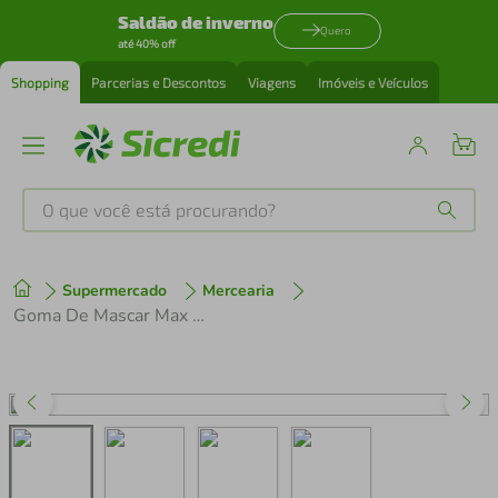
Saldão de inverno
Quero
até 40% off
Shopping
Parcerias e Descontos
Viagens
Imóveis e Veículos
O que você está procurando?
Produtos mais buscados
Supermercado
Mercearia
tenis
1
º
Goma De Mascar Max Menta Blueberry Trident 16,5g
cafeteira
2
º
perfume
3
º