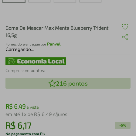
air fryer
4
º
iphone
5
º
Goma De Mascar Max Menta Blueberry Trident
16,5g
Panvel
Fornecido e entregue por
Carregando…
Compre com pontos:
216
pontos
R$
6
,
49
à vista
em até
1
x de
R$
6
,
49
s/juros
R$
6
,
17
-
5%
No pagamento com Pix