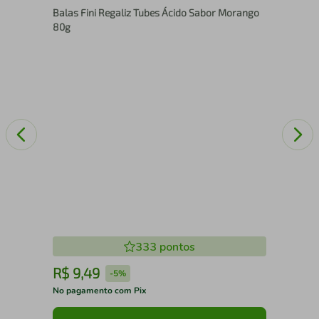
Balas Fini Regaliz Tubes Ácido Sabor Morango
80g
333
pontos
R$
9
,
49
R
-
5%
No pagamento com Pix
No 