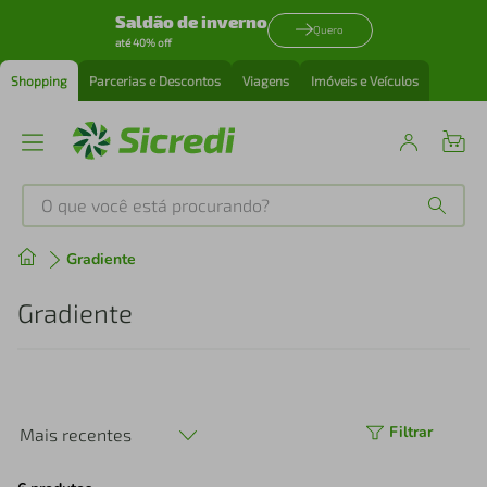
Saldão de inverno
Quero
até 40% off
Shopping
Parcerias e Descontos
Viagens
Imóveis e Veículos
O que você está procurando?
Produtos mais buscados
Gradiente
tenis
1
º
Gradiente
cafeteira
2
º
perfume
3
º
Filtrar
Mais recentes