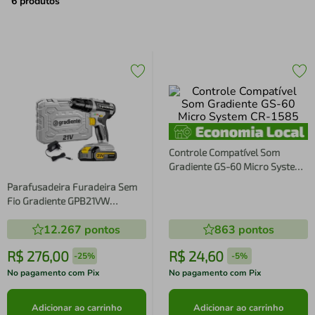
air fryer
4
º
6
produtos
iphone
5
º
Controle Compatível Som
Gradiente GS-60 Micro System
CR-1585
Parafusadeira Furadeira Sem
Fio Gradiente GPB21VW
Impacto 21V Maleta - Bivolt
12.267
pontos
863
pontos
R$
276
,
00
R$
24
,
60
-
25%
-
5%
No pagamento com Pix
No pagamento com Pix
Adicionar ao carrinho
Adicionar ao carrinho