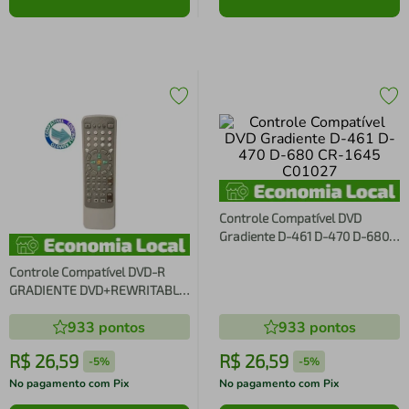
Controle Compatível DVD
Gradiente D-461 D-470 D-680
CR-1645 C01027
Controle Compatível DVD-R
GRADIENTE DVD+REWRITABLE
CR-1604
933
pontos
933
pontos
R$
26
,
59
R$
26
,
59
-
5%
-
5%
No pagamento com Pix
No pagamento com Pix