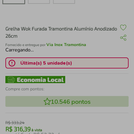
air fryer
4
º
iphone
5
º
Grelha Wok Furada Tramontina Alumínio Anodizado
26cm
Via Inox Tramontina
Fornecido e entregue por
Carregando…
Última(s) 5 unidade(s)
Compre com pontos:
10.546
pontos
R$
333
,
24
R$
316
,
39
à vista