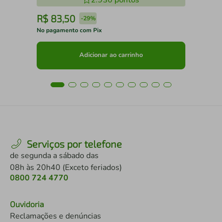
2.930
pontos
R$
83
,
50
R
-
29%
No pagamento com Pix
No 
Adicionar ao carrinho
Serviços por telefone
de segunda a sábado das
08h às 20h40 (Exceto feriados)
0800 724 4770
Ouvidoria
Reclamações e denúncias