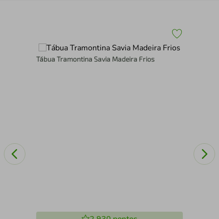
Tábua Tramontina Savia Madeira Frios
Jog
Bri