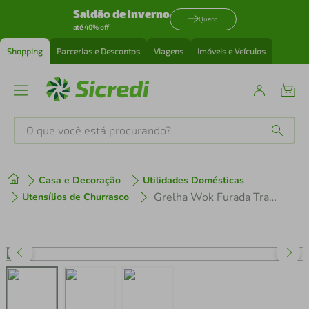
Saldão de inverno
Quero
até 40% off
Shopping
Parcerias e Descontos
Viagens
Imóveis e Veículos
O que você está procurando?
Produtos mais buscados
Casa e Decoração
Utilidades Domésticas
tenis
1
º
Grelha Wok Furada Tramontina Alumínio Anodizado 26cm
Utensílios de Churrasco
cafeteira
2
º
perfume
3
º