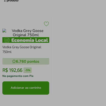
air fryer
4
º
1
produto
iphone
5
º
Vodka Grey Goose Original
750ml
6.760
pontos
R$
192
,
66
-
5%
No pagamento com Pix
Adicionar ao carrinho