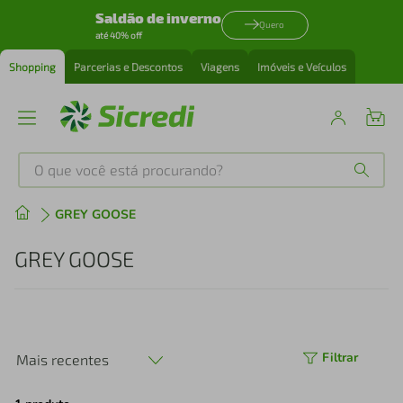
Saldão de inverno
Quero
até 40% off
Shopping
Parcerias e Descontos
Viagens
Imóveis e Veículos
O que você está procurando?
Produtos mais buscados
GREY GOOSE
tenis
1
º
GREY GOOSE
cafeteira
2
º
perfume
3
º
Filtrar
Mais recentes