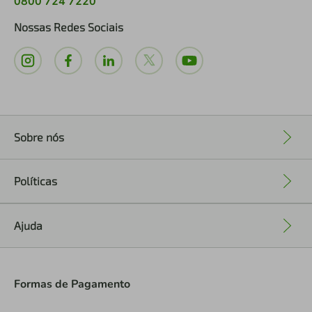
0800 724 7220
Nossas Redes Sociais
Sobre nós
+
Políticas
+
Ajuda
+
Formas de Pagamento