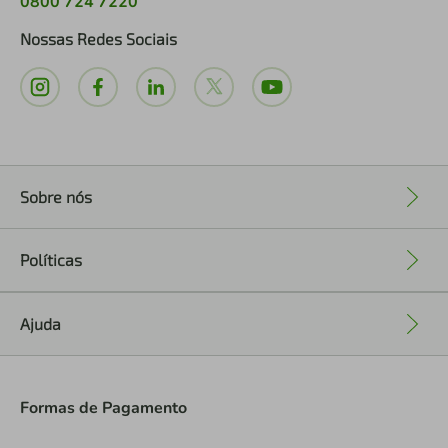
0800 724 7220
Nossas Redes Sociais
Sobre nós
+
Políticas
+
Ajuda
+
Formas de Pagamento