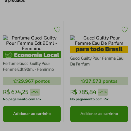
air fryer
4
º
3
produtos
iphone
5
º
Gucci Guilty Pour Femme Eau
Perfume Gucci Guilty Pour
De Parfum
Femme Edt 90ml - Feminino
29.967
pontos
27.573
pontos
R$
674
,
25
R$
785
,
84
-
25%
-
21%
No pagamento com Pix
No pagamento com Pix
Adicionar ao carrinho
Adicionar ao carrinho