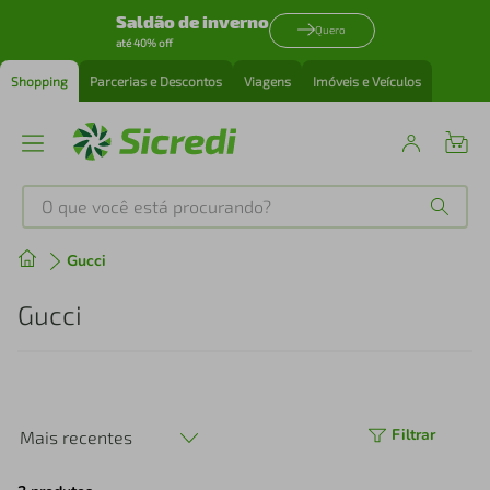
Saldão de inverno
Quero
até 40% off
Shopping
Parcerias e Descontos
Viagens
Imóveis e Veículos
O que você está procurando?
Produtos mais buscados
Gucci
tenis
1
º
Gucci
cafeteira
2
º
perfume
3
º
Filtrar
Mais recentes