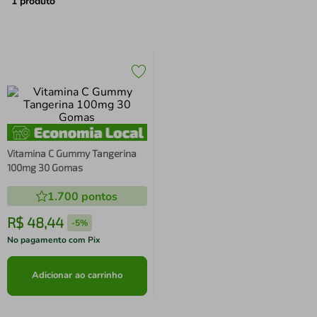
air fryer
4
º
1
produto
iphone
5
º
Vitamina C Gummy Tangerina
100mg 30 Gomas
1.700
pontos
R$
48
,
44
-
5%
No pagamento com Pix
Adicionar ao carrinho