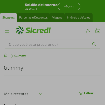
Saldão de inverno
Quero
até 40% off
Shopping
Parcerias e Descontos
Viagens
Imóveis e Veículos
O que você está procurando?
Produtos mais buscados
Gummy
tenis
1
º
Gummy
cafeteira
2
º
perfume
3
º
Filtrar
Mais recentes