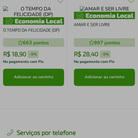
AMAR E SER LIVRE
O TEMPO DA FELICIDADE (OP)
663
pontos
997
pontos
R$
18
,
90
R$
28
,
40
-
5%
-
5%
No pagamento com Pix
No pagamento com Pix
Adicionar ao carrinho
Adicionar ao carrinho
Serviços por telefone