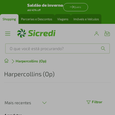
Saldão de inverno
Quero
até 40% off
Shopping
Parcerias e Descontos
Viagens
Imóveis e Veículos
O que você está procurando?
Produtos mais buscados
Harpercollins (Op)
tenis
1
º
Harpercollins (Op)
cafeteira
2
º
perfume
3
º
Filtrar
Mais recentes