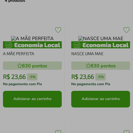
air fryer
4
º
4
produtos
iphone
5
º
A MÃE PERFEITA
NASCE UMA MAE
830
pontos
830
pontos
R$
23
,
66
R$
23
,
66
-
5%
-
5%
No pagamento com Pix
No pagamento com Pix
Adicionar ao carrinho
Adicionar ao carrinho