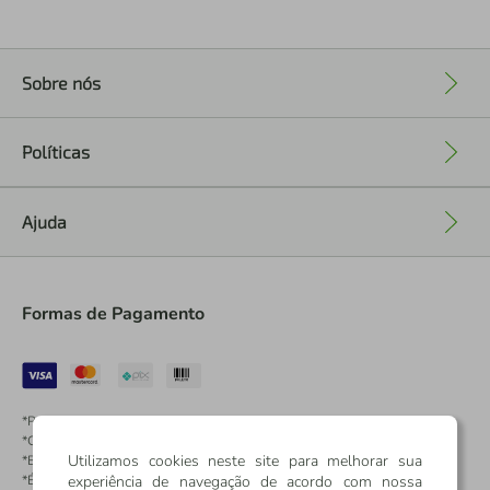
Sobre nós
+
Políticas
+
Ajuda
+
Formas de Pagamento
*Pontos dos Cartões Sicredi
*Cartões Sicredi
Utilizamos cookies neste site para melhorar sua
*Boleto exclusivo para associados PJ
experiência de navegação de acordo com nossa
*É vedada a cobrança de preço superior, valor ou encargo adicional para