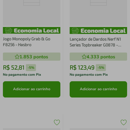
Jogo Monopoly Grab & Go
Lançador de Dardos Nerf N1
F8256 - Hasbro
Series Topbreaker G0878 -
Hasbro
1.853
pontos
4.333
pontos
R$
52
,
81
R$
123
,
49
-
5%
-
5%
No pagamento com Pix
No pagamento com Pix
Adicionar ao carrinho
Adicionar ao carrinho