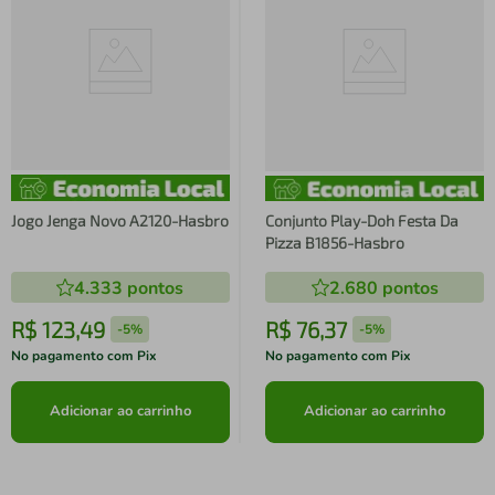
Jogo Jenga Novo A2120-Hasbro
Conjunto Play-Doh Festa Da
Pizza B1856-Hasbro
4.333
pontos
2.680
pontos
R$
123
,
49
R$
76
,
37
-
5%
-
5%
No pagamento com Pix
No pagamento com Pix
Adicionar ao carrinho
Adicionar ao carrinho