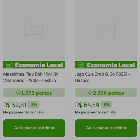
Massinhas Play Doh Mini Kit
Jogo Clue Grab & Go F8251 -
Veterinário F7908 - Hasbro
Hasbro
1.853
pontos
2.266
pontos
R$
52
,
81
R$
64
,
59
-
5%
-
5%
No pagamento com Pix
No pagamento com Pix
Adicionar ao carrinho
Adicionar ao carrinho