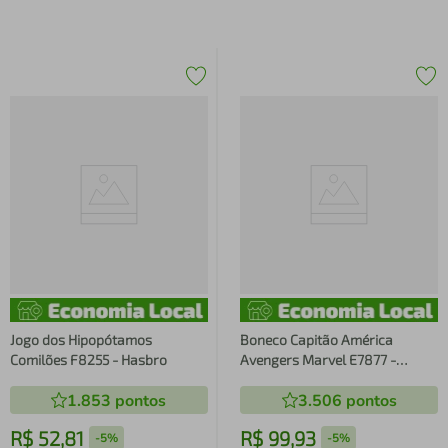
Jogo dos Hipopótamos
Boneco Capitão América
Comilões F8255 - Hasbro
Avengers Marvel E7877 -
Hasbro
1.853
pontos
3.506
pontos
R$
52
,
81
R$
99
,
93
-
5%
-
5%