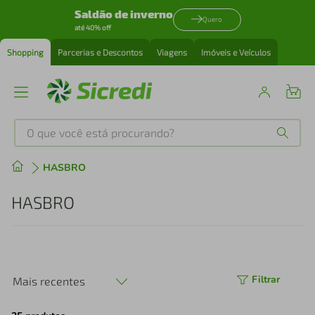
Saldão de inverno
Quero
até 40% off
Shopping
Parcerias e Descontos
Viagens
Imóveis e Veículos
O que você está procurando?
Produtos mais buscados
HASBRO
tenis
1
º
HASBRO
cafeteira
2
º
perfume
3
º
Filtrar
Mais recentes