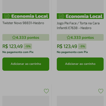
Twister Novo 98831-Hasbro
Jogo Pie Face / Torta na Cara
Infantil E7638 - Hasbro
4.333
pontos
4.333
pontos
R$
123
,
49
R$
123
,
49
-
5%
-
5%
No pagamento com Pix
No pagamento com Pix
Adicionar ao carrinho
Adicionar ao carrinho