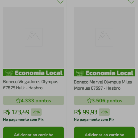
Boneco Vingadores Olympus
Boneco Marvel Olympus Miles
E7825 Hulk - Hasbro
Morales E7697 - Hasbro
4.333
pontos
3.506
pontos
R$
123
,
49
R$
99
,
93
-
5%
-
5%
No pagamento com Pix
No pagamento com Pix
Adicionar ao carrinho
Adicionar ao carrinho