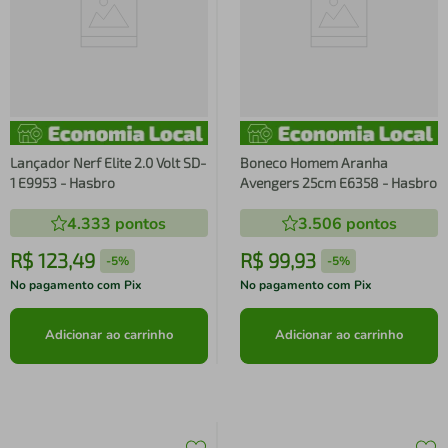
Lançador Nerf Elite 2.0 Volt SD-
Boneco Homem Aranha
1 E9953 - Hasbro
Avengers 25cm E6358 - Hasbro
4.333
pontos
3.506
pontos
R$
123
,
49
R$
99
,
93
-
5%
-
5%
No pagamento com Pix
No pagamento com Pix
Adicionar ao carrinho
Adicionar ao carrinho