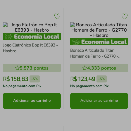
Jogo Eletrônico Bop It E6393 -
Boneco Articulado Titan
Hasbro
Homem de Ferro - G2770 -
Hasbro
5.573
pontos
4.333
pontos
R$
158
,
83
R$
123
,
49
-
5%
-
5%
No pagamento com Pix
No pagamento com Pix
Adicionar ao carrinho
Adicionar ao carrinho