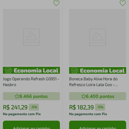
Jogo Operando Refresh G0951 -
Boneca Baby Alive Hora do
Hasbro
Refresco Loira Lala Goo -
Hasbro
8.466
pontos
6.400
pontos
R$
241
,
29
R$
182
,
39
-
5%
-
5%
No pagamento com Pix
No pagamento com Pix
Adicionar ao carrinho
Adicionar ao carrinho