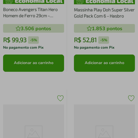
Boneco Avengers Titan Hero
Massinha Play Doh Super Silver
Homem de Ferro 29cm -
Gold Pack Com 6 - Hasbro
Hasbro
3.506
pontos
1.853
pontos
R$
99
,
93
R$
52
,
81
-
5%
-
5%
No pagamento com Pix
No pagamento com Pix
Adicionar ao carrinho
Adicionar ao carrinho