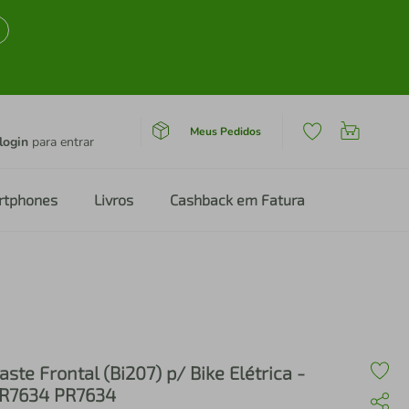
Meus Pedidos
login
para entrar
rtphones
Livros
Cashback em Fatura
aste Frontal (Bi207) p/ Bike Elétrica -
R7634 PR7634