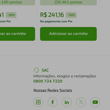
.190
pontos
8.462
pontos
41
R$
241
,
16
R$
-
30%
-
30%
com Pix
No pagamento com Pix
No pa
nar ao carrinho
Adicionar ao carrinho
SAC
Informações, elogios e reclamações
0800 724 7220
Nossas Redes Sociais