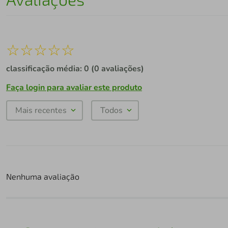
☆
☆
☆
☆
☆
classificação média: 0
(0 avaliações)
Faça login para avaliar este produto
Mais recentes
Todos
Nenhuma avaliação