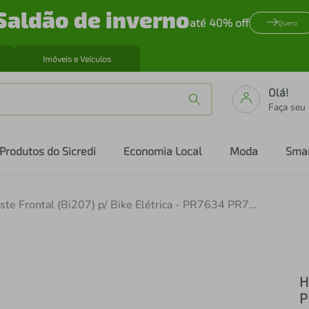
Saldão de inverno
até 40% off
Quero
Imóveis e Veículos
Olá!
Faça seu
Produtos do Sicredi
Economia Local
Moda
Sma
Haste Frontal (Bi207) p/ Bike Elétrica - PR7634 PR7634
H
P