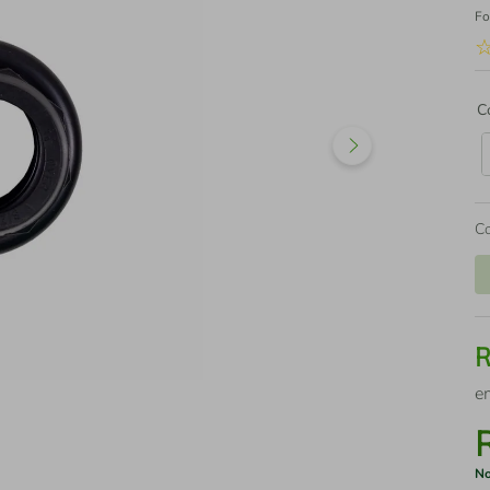
Fo
C
C
e
No