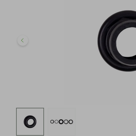
iphone
5
º