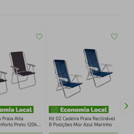
Kit 
Recl
Pret
a Praia Alta
Kit 02 Cadeira Praia Reclinável
nforto Preto 120kg
8 Posições Mor Azul Marinho