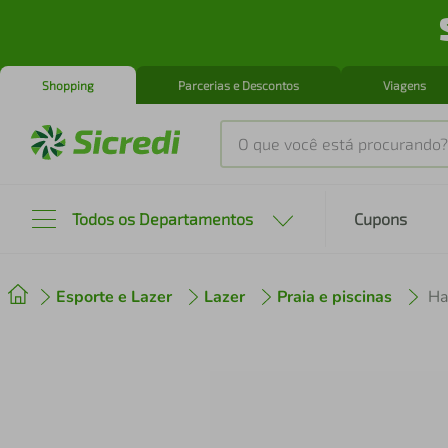
Shopping
Parcerias e Descontos
Viagens
O que você está procurando?
Produtos mais buscados
Todos os Departamentos
Cupons
tenis
1
º
Esporte e Lazer
Lazer
Praia e piscinas
cafeteira
2
º
perfume
3
º
air fryer
4
º