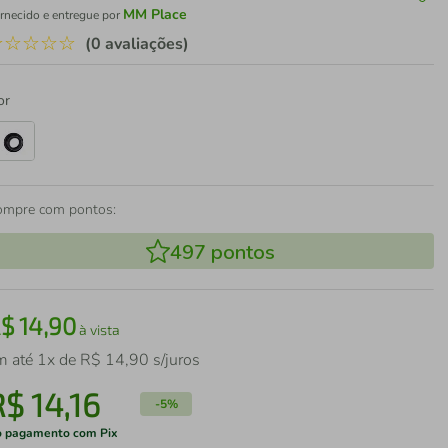
MM Place
rnecido e entregue por
☆
☆
☆
☆
☆
(0 avaliações)
or
ompre com pontos:
497
pontos
R$
14
,
90
à vista
m até
1
x de
R$
14
,
90
s/juros
R$
14
,
16
-
5%
 pagamento com Pix