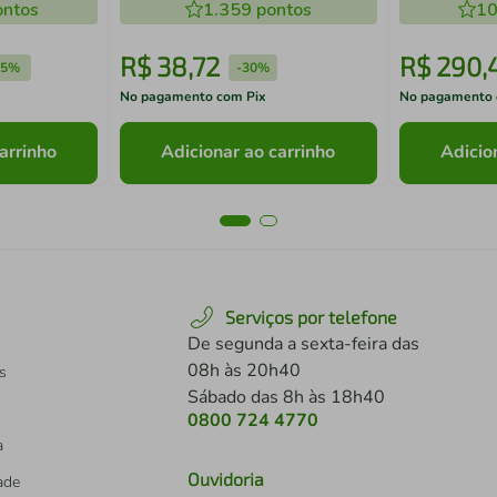
ntos
1.359
pontos
10
R$
38
,
72
R$
290
,
5%
-
30%
No pagamento com Pix
No pagamento 
arrinho
Adicionar ao carrinho
Adicio
Serviços por telefone
De segunda a sexta-feira das
08h às 20h40
s
Sábado das 8h às 18h40
0800 724 4770
a
Ouvidoria
dade