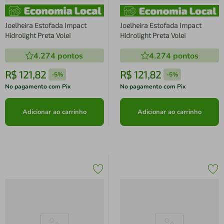
Joelheira Estofada Impact
Joelheira Estofada Impact
Hidrolight Preta Volei
Hidrolight Preta Volei
4.274
pontos
4.274
pontos
R$
121
,
82
R$
121
,
82
-
5%
-
5%
No pagamento com Pix
No pagamento com Pix
Adicionar ao carrinho
Adicionar ao carrinho