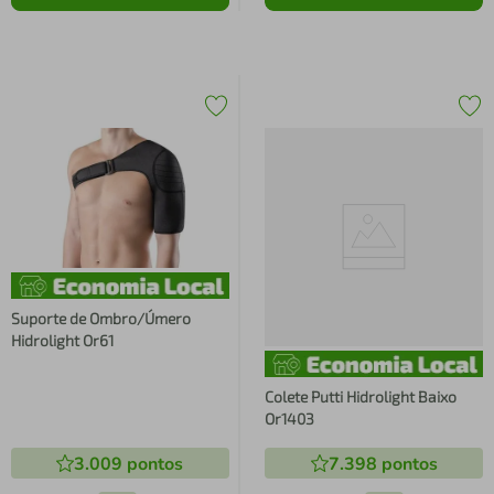
Suporte de Ombro/Úmero
Hidrolight Or61
Colete Putti Hidrolight Baixo
Or1403
3.009
pontos
7.398
pontos