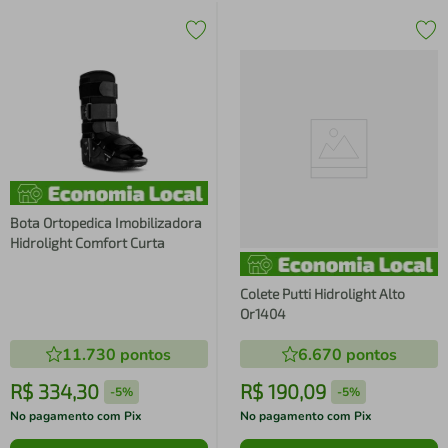
Bota Ortopedica Imobilizadora
Hidrolight Comfort Curta
Colete Putti Hidrolight Alto
Or1404
11.730
pontos
6.670
pontos
R$
334
,
30
R$
190
,
09
-
5%
-
5%
No pagamento com Pix
No pagamento com Pix