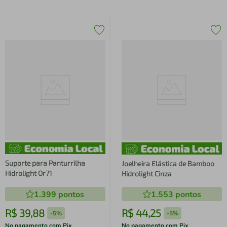
Suporte para Panturrilha
Joelheira Elástica de Bamboo
Hidrolight Or71
Hidrolight Cinza
1.399
pontos
1.553
pontos
R$
39
,
88
R$
44
,
25
-
5%
-
5%
No pagamento com Pix
No pagamento com Pix