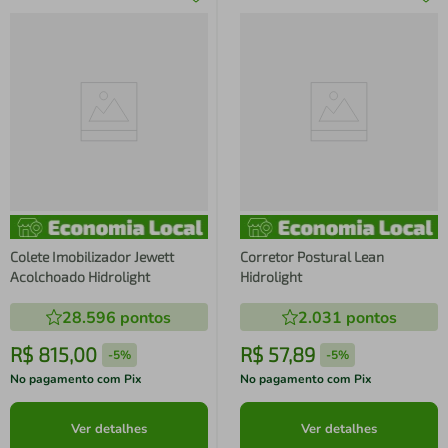
Colete Imobilizador Jewett
Corretor Postural Lean
Acolchoado Hidrolight
Hidrolight
28.596
pontos
2.031
pontos
R$
815
,
00
R$
57
,
89
-
5%
-
5%
No pagamento com Pix
No pagamento com Pix
Ver detalhes
Ver detalhes