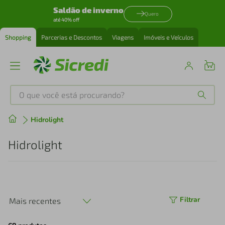
Saldão de inverno
Quero
até 40% off
Shopping
Parcerias e Descontos
Viagens
Imóveis e Veículos
O que você está procurando?
Produtos mais buscados
Hidrolight
tenis
1
º
Hidrolight
cafeteira
2
º
perfume
3
º
Filtrar
Mais recentes