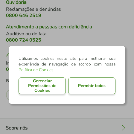
Ouvidoria
Reclamações e denúncias
0800 646 2519
Atendimento a pessoas com deficiência
Auditivo ou de fala
0800 724 0525
SAC
Utilizamos cookies neste site para melhorar sua
Informações, elogios e reclamações
experiência de navegação de acordo com nossa
0800 724 7220
Política de Cookies
.
Nossas Redes Sociais
Gerenciar
Permissões de
Permitir todos
Cookies
Sobre nós
+