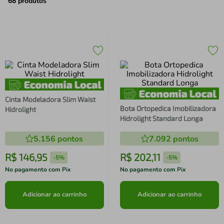
air fryer
4
º
68
produtos
iphone
5
º
Cinta Modeladora Slim Waist
Bota Ortopedica Imobilizadora
Hidrolight
Hidrolight Standard Longa
5.156
pontos
7.092
pontos
R$
146
,
95
R$
202
,
11
-
5%
-
5%
No pagamento com Pix
No pagamento com Pix
Adicionar ao carrinho
Adicionar ao carrinho