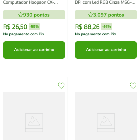
Computador Hoopson CX-
DPI com Led RGB Cinza MSG-
PC018PT
200-CZ
930
pontos
3.097
pontos
R$
26
,
50
R$
88
,
26
-
59%
-
46%
No pagamento com Pix
No pagamento com Pix
Adicionar ao carrinho
Adicionar ao carrinho