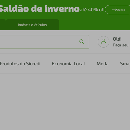
Saldão de inverno
até 40% off
Quero
Imóveis e Veículos
Olá!
Faça seu
Produtos do Sicredi
Economia Local
Moda
Sma