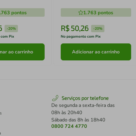
.763
pontos
1.763
pontos
6
R$
50
,
26
-
20%
-
20%
 com Pix
No pagamento com Pix
nar ao carrinho
Adicionar ao carrinho
Serviços por telefone
De segunda a sexta-feira das
08h às 20h40
s
Sábado das 8h às 18h40
0800 724 4770
a