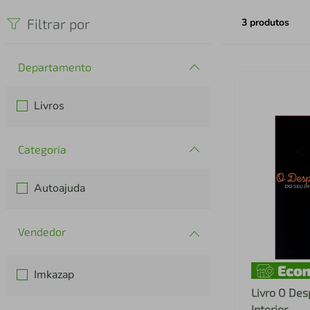
iphone
5
º
Filtrar por
3
produtos
Departamento
Livros
Categoria
Autoajuda
Imkazap
Livro O Des
Interior