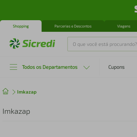
Shopping
Parcerias e Descontos
Viagens
O que você está procurando?
Produtos mais buscados
Todos os Departamentos
Cupons
tenis
1
º
Imkazap
cafeteira
2
º
perfume
3
º
Imkazap
air fryer
4
º