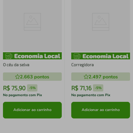
O céu da selva
Corregidora
2.663
pontos
2.497
pontos
R$
75
,
90
R$
71
,
16
-
5%
-
5%
No pagamento com Pix
No pagamento com Pix
Adicionar ao carrinho
Adicionar ao carrinho