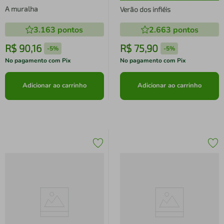
A muralha
Verão dos infiéis
3.163
pontos
2.663
pontos
R$
90
,
16
R$
75
,
90
-
5%
-
5%
No pagamento com Pix
No pagamento com Pix
Adicionar ao carrinho
Adicionar ao carrinho