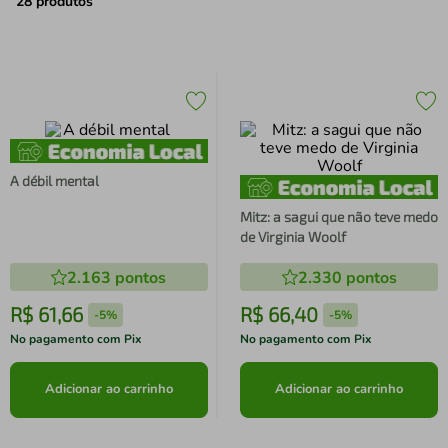
air fryer
4
º
28
produtos
iphone
5
º
A débil mental
Mitz: a sagui que não teve medo
de Virginia Woolf
2.163
pontos
2.330
pontos
R$
61
,
66
R$
66
,
40
-
5%
-
5%
No pagamento com Pix
No pagamento com Pix
Adicionar ao carrinho
Adicionar ao carrinho