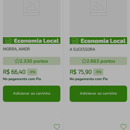
MORRA, AMOR
A SUCESSORA
2.330
pontos
2.663
pontos
R$
66
,
40
R$
75
,
90
-
5%
-
5%
No pagamento com Pix
No pagamento com Pix
Adicionar ao carrinho
Adicionar ao carrinho