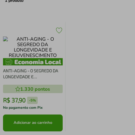
air fryer
4
º
1
produto
iphone
5
º
ANTI-AGING - O SEGREDO DA
LONGEVIDADE E
REJUVENESCIMENTO
1.330
pontos
R$
37
,
90
-
5%
No pagamento com Pix
Adicionar ao carrinho