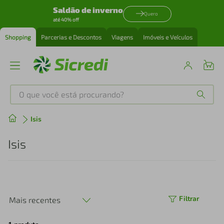
Saldão de inverno
Quero
até 40% off
Shopping
Parcerias e Descontos
Viagens
Imóveis e Veículos
O que você está procurando?
Produtos mais buscados
Isis
tenis
1
º
Isis
cafeteira
2
º
perfume
3
º
Filtrar
Mais recentes