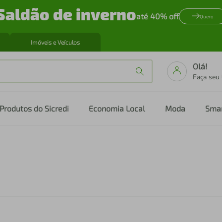
Saldão de inverno
até 40% off
Quero
Imóveis e Veículos
Olá!
Faça seu
Produtos do Sicredi
Economia Local
Moda
Sma