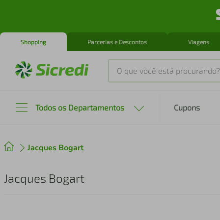
Shopping
Parcerias e Descontos
Viagens
O que você está procurando?
Produtos mais buscados
Todos os Departamentos
Cupons
tenis
1
º
Jacques Bogart
cafeteira
2
º
perfume
3
º
Jacques Bogart
air fryer
4
º