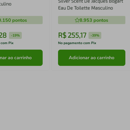
Silver Scent De Jacques Bogart
ulino
Eau De Toilette Masculino
0.150
pontos
8.953
pontos
28
R$
255
,
17
-
19%
-
39%
 com Pix
No pagamento com Pix
nar ao carrinho
Adicionar ao carrinho