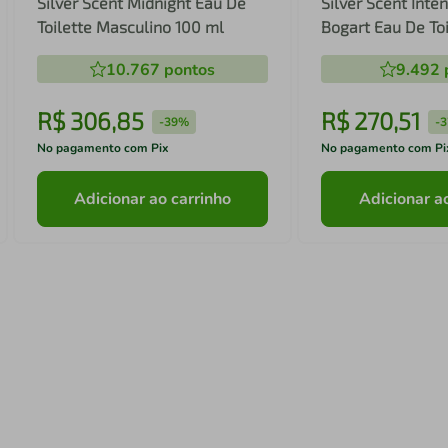
Silver Scent Midnight Eau De
Silver Scent Inte
Toilette Masculino 100 ml
Bogart Eau De Toi
Masculino
10.767
pontos
9.492
R$
306
,
85
R$
270
,
51
-
39%
-
No pagamento com Pix
No pagamento com Pi
Adicionar ao carrinho
Adicionar a