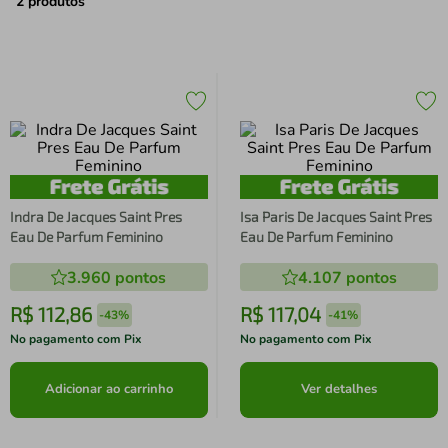
air fryer
4
º
2
produtos
iphone
5
º
Indra De Jacques Saint Pres
Isa Paris De Jacques Saint Pres
Eau De Parfum Feminino
Eau De Parfum Feminino
3.960
pontos
4.107
pontos
R$
112
,
86
R$
117
,
04
-
43%
-
41%
No pagamento com Pix
No pagamento com Pix
Adicionar ao carrinho
Ver detalhes