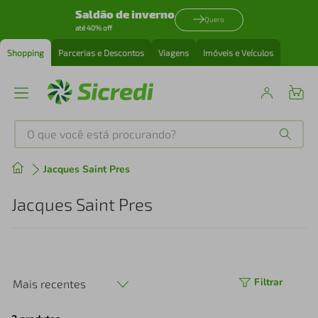
Saldão de inverno
Quero
até 40% off
Shopping
Parcerias e Descontos
Viagens
Imóveis e Veículos
O que você está procurando?
Produtos mais buscados
Jacques Saint Pres
tenis
1
º
Jacques Saint Pres
cafeteira
2
º
perfume
3
º
Filtrar
Mais recentes