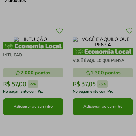
air fryer
4
º
7
produtos
iphone
5
º
INTUIÇÃO
VOCÊ É AQUILO QUE PENSA
2.000
pontos
1.300
pontos
R$
57
,
00
R$
37
,
05
-
5%
-
5%
No pagamento com Pix
No pagamento com Pix
Adicionar ao carrinho
Adicionar ao carrinho