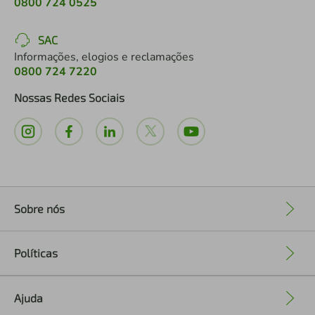
0800 724 0525
SAC
Informações, elogios e reclamações
0800 724 7220
Nossas Redes Sociais
Sobre nós
+
Políticas
+
Ajuda
+