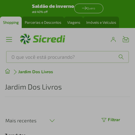
Saldão de inverno
Quero
até 40% off
Shopping
Parcerias e Descontos
Viagens
Imóveis e Veículos
O que você está procurando?
Produtos mais buscados
Jardim Dos Livros
tenis
1
º
Jardim Dos Livros
cafeteira
2
º
perfume
3
º
Filtrar
Mais recentes