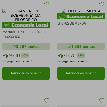
CHEFES DE MERDA
MANUAL DE SOBREVIVÊNCIA
FILOSÓFICO
3.267
pontos
1.533
pontos
R$
93
,
10
R$
43
,
70
-
5%
-
5%
No pagamento com Pix
No pagamento com Pix
Adicionar ao carrinho
Adicionar ao carrinho