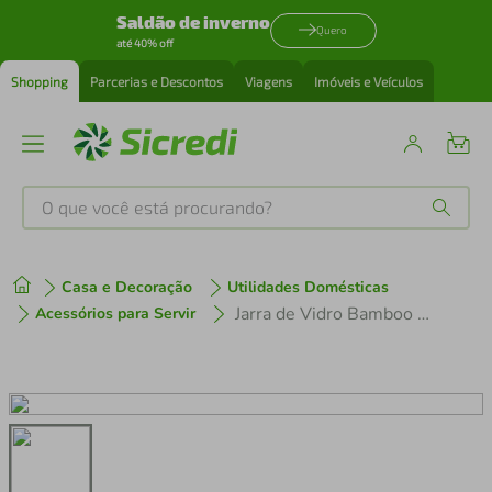
Saldão de inverno
Quero
até 40% off
Shopping
Parcerias e Descontos
Viagens
Imóveis e Veículos
O que você está procurando?
Produtos mais buscados
Casa e Decoração
Utilidades Domésticas
tenis
1
º
Jarra de Vidro Bamboo Hauskraft 1,1L
Acessórios para Servir
cafeteira
2
º
perfume
3
º