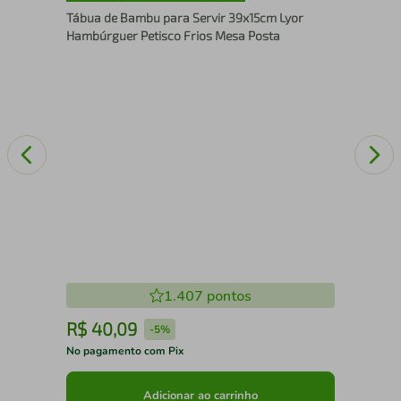
Enc
Tábua de Bambu para Servir 39x15cm Lyor
Piv
Hambúrguer Petisco Frios Mesa Posta
1.407
pontos
R$
40
,
09
R
-
5%
No pagamento com Pix
No 
Adicionar ao carrinho