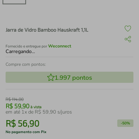
air fryer
4
º
iphone
5
º
Jarra de Vidro Bamboo Hauskraft 1,1L
Weconnect
Fornecido e entregue por
Carregando…
Compre com pontos:
1.997
pontos
R$
114
,
00
R$
59
,
90
à vista
em até
1
x de
R$
59
,
90
s/juros
R$
56
,
90
-
50%
No pagamento com Pix