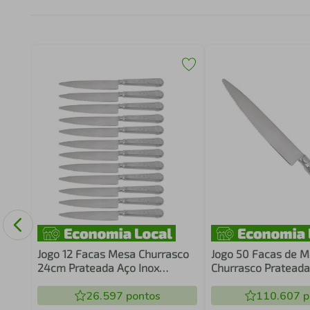
k
Jogo 12 Facas Mesa Churrasco
Jogo 50 Facas de 
24cm Prateada Aço Inox
Churrasco Prateada
Serrilhada Carne
Restaurantes Churr
26.597
pontos
110.607
p