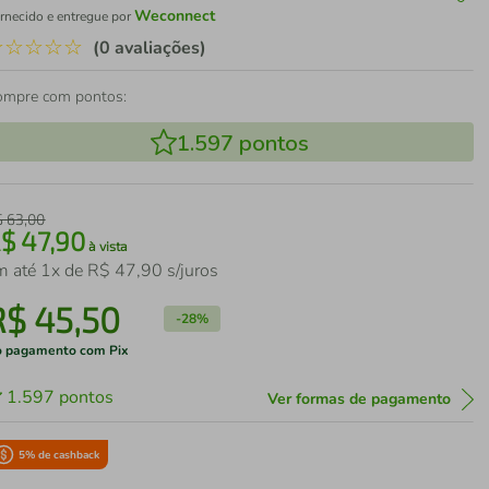
Weconnect
rnecido e entregue por
☆
☆
☆
☆
☆
(0 avaliações)
ompre com pontos:
1.597
pontos
$
63
,
00
R$
47
,
90
à vista
m até
1
x de
R$
47
,
90
s/juros
R$
45
,
50
-
28%
 pagamento com Pix
1.597
pontos
Ver formas de pagamento
5
% de cashback