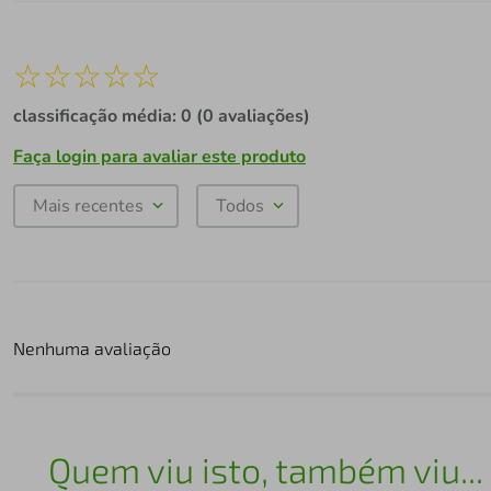
☆
☆
☆
☆
☆
classificação média: 0
(0 avaliações)
Faça login para avaliar este produto
Mais recentes
Todos
Nenhuma avaliação
Quem viu isto, também viu...