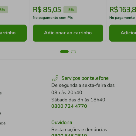
R$
85
,
05
R$
163
,
8
5%
-
5%
No pagamento com Pix
No pagamento 
arrinho
Adicionar ao carrinho
Adicio
Serviços por telefone
De segunda a sexta-feira das
08h às 20h40
s
Sábado das 8h às 18h40
0800 724 4770
a
Ouvidoria
dade
Reclamações e denúncias