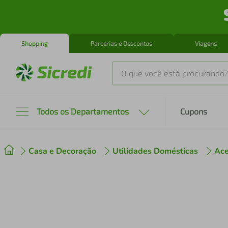
Shopping
Parcerias e Descontos
Viagens
O que você está procurando?
Produtos mais buscados
Todos os Departamentos
Cupons
tenis
1
º
Casa e Decoração
Utilidades Domésticas
Ace
cafeteira
2
º
perfume
3
º
air fryer
4
º