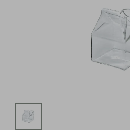
iphone
5
º