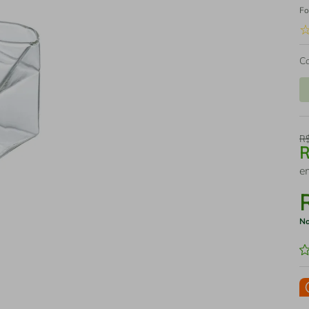
Fo
C
R
e
No