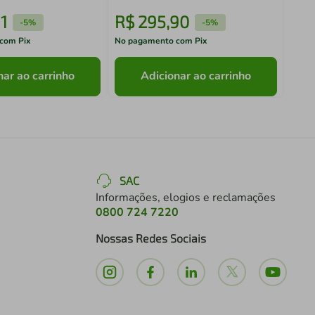
1
R$
295
,
90
R$
-
5%
-
5%
com Pix
No pagamento com Pix
No pa
nar ao carrinho
Adicionar ao carrinho
SAC
Informações, elogios e reclamações
0800 724 7220
Nossas Redes Sociais