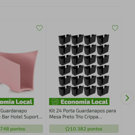
Esco
Aére
com 
a Guardanapo
Kit 24 Porta Guardanapos para
 Bar Hotel Suporte
Mesa Preto Trio Crippa
Uz Rosa
Restaurante Lanchonete Hotel
.748
pontos
10.382
pontos