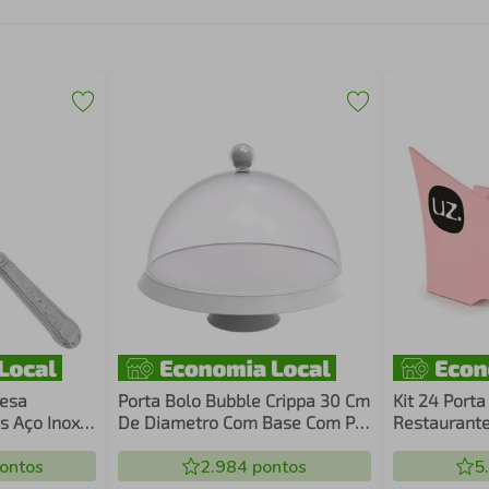
Mesa
Porta Bolo Bubble Crippa 30 Cm
Kit 24 Port
s Aço Inox
De Diametro Com Base Com Pé
Restaurante
ascarias
Resistente E Cúpula
Para Mesa 
ontos
Transparente Branc
2.984
pontos
5