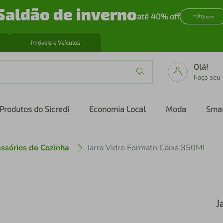
Saldão de inverno
até 40% off
Quero
Imóveis e Veículos
Olá!
Faça seu
Produtos do Sicredi
Economia Local
Moda
Sma
ssórios de Cozinha
Jarra Vidro Formato Caixa 350Ml
J