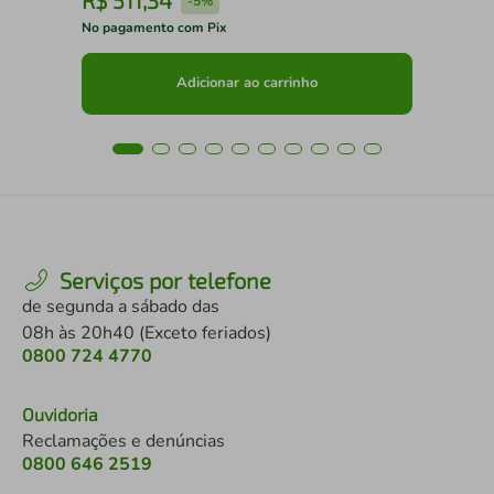
R$
511
,
34
R
-
5%
No pagamento com Pix
No 
Adicionar ao carrinho
Serviços por telefone
de segunda a sábado das
08h às 20h40 (Exceto feriados)
0800 724 4770
Ouvidoria
Reclamações e denúncias
0800 646 2519