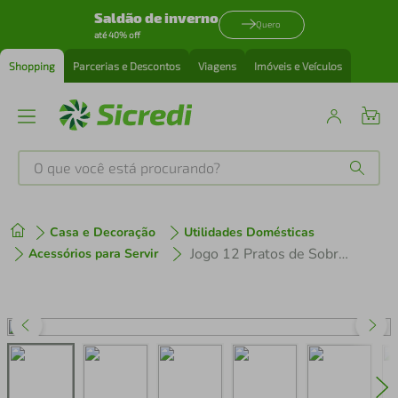
Saldão de inverno
Quero
até 40% off
Shopping
Parcerias e Descontos
Viagens
Imóveis e Veículos
O que você está procurando?
Produtos mais buscados
Casa e Decoração
Utilidades Domésticas
tenis
1
º
Jogo 12 Pratos de Sobremesa Ammi Orgânico Cerâmica 19,5cm Floral Porto Brasil
Acessórios para Servir
cafeteira
2
º
perfume
3
º