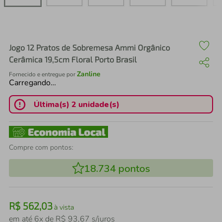
air fryer
4
º
iphone
5
º
Jogo 12 Pratos de Sobremesa Ammi Orgânico
Cerâmica 19,5cm Floral Porto Brasil
Zanline
Fornecido e entregue por
Carregando…
Última(s) 2 unidade(s)
Compre com pontos:
18.734
pontos
R$
562
,
03
à vista
em até
6
x de
R$
93
,
67
s/juros