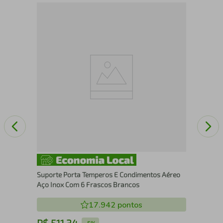
Kit
sa
par
Suporte Porta Temperos E Condimentos Aéreo
Aço Inox Com 6 Frascos Brancos
17.942
pontos