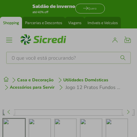
Saldão de inverno
Quero
até 40% off
Shopping
Parcerias e Descontos
Viagens
Imóveis e Veículos
O que você está procurando?
Produtos mais buscados
Casa e Decoração
Utilidades Domésticas
tenis
1
º
Jogo 12 Pratos Fundos Tramontina Atena Porcelana Restaurante Bistrô Sopas Caldos
Acessórios para Servir
cafeteira
2
º
perfume
3
º