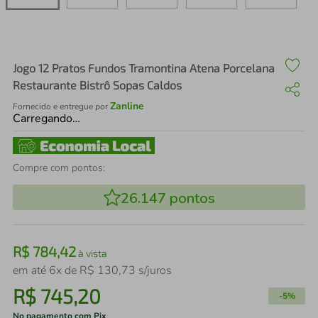
air fryer
4
º
iphone
5
º
Jogo 12 Pratos Fundos Tramontina Atena Porcelana
Restaurante Bistrô Sopas Caldos
Zanline
Fornecido e entregue por
Carregando…
Compre com pontos:
26.147
pontos
R$
784
,
42
à vista
em até
6
x de
R$
130
,
73
s/juros
R$
745
,
20
-
5%
No pagamento com Pix