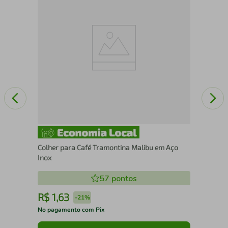
Jog
Ave
Colher para Café Tramontina Malibu em Aço
Inox
57
pontos
R$
1
,
63
R
-
21%
No pagamento com Pix
No 