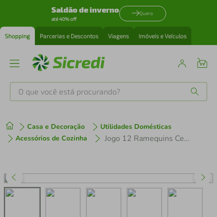
Saldão de inverno
Quero
até 40% off
Shopping
Parcerias e Descontos
Viagens
Imóveis e Veículos
O que você está procurando?
Produtos mais buscados
Casa e Decoração
Utilidades Domésticas
tenis
1
º
Jogo 12 Ramequins Cerâmica Stoneware 57ml Orgânico Juta Greenery Porto Brasil Molho Shoyu Sushi
Acessórios de Cozinha
cafeteira
2
º
perfume
3
º