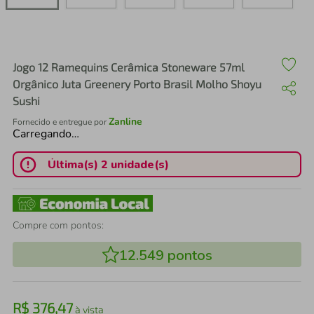
air fryer
4
º
iphone
5
º
Jogo 12 Ramequins Cerâmica Stoneware 57ml
Orgânico Juta Greenery Porto Brasil Molho Shoyu
Sushi
Zanline
Fornecido e entregue por
Carregando…
Última(s) 2 unidade(s)
Compre com pontos:
12.549
pontos
R$
376
,
47
à vista