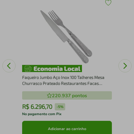
Tam
Aga
Faqueiro Jumbo Aço Inox 100 Talheres Mesa
Churrasco Prateado Restaurantes Facas
Garfos
220.937
pontos
R$
6
.
296
,
70
R
-
5%
No pagamento com Pix
No 
Adicionar ao carrinho