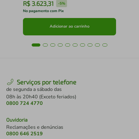
R$
3
.
623
,
31
R
-
5%
No pagamento com Pix
No 
Adicionar ao carrinho
Serviços por telefone
de segunda a sábado das
08h às 20h40 (Exceto feriados)
0800 724 4770
Ouvidoria
Reclamações e denúncias
0800 646 2519