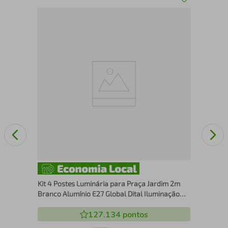
Kit
a
Lâm
Kit 4 Postes Luminária para Praça Jardim 2m
Branco Alumínio E27 Global Dital Iluminação
Externa
127.134
pontos