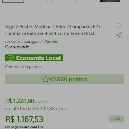
air fryer
4
º
iphone
5
º
Jogo 2 Postes Modena 1,60m 2 Lâmpadas E27
Luminária Externa Bivolt Lente Fosca Dital
Zanline
Fornecido e entregue por
Carregando…
Compre com pontos:
40.966
pontos
R$
1
.
228
,
98
à vista
em até
6
x de
R$
204
,
83
s/juros
R$
1
.
167
,
53
-
5%
No pagamento com Pix