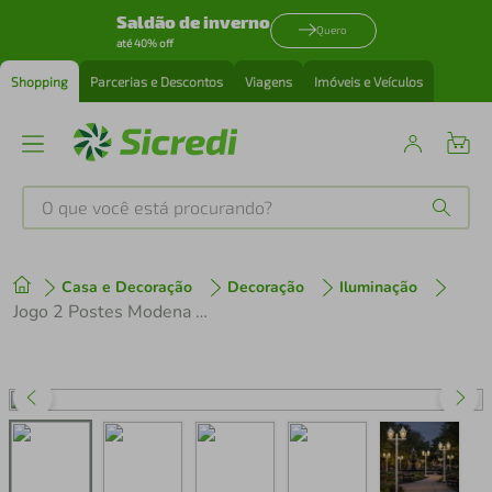
Saldão de inverno
Quero
até 40% off
Shopping
Parcerias e Descontos
Viagens
Imóveis e Veículos
O que você está procurando?
Produtos mais buscados
Casa e Decoração
Decoração
Iluminação
tenis
1
º
Jogo 2 Postes Modena 1,60m 2 Lâmpadas E27 Luminária Externa Bivolt Lente Fosca Dital
cafeteira
2
º
perfume
3
º