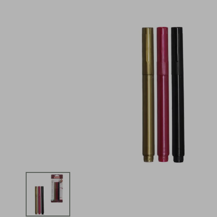
iphone
5
º