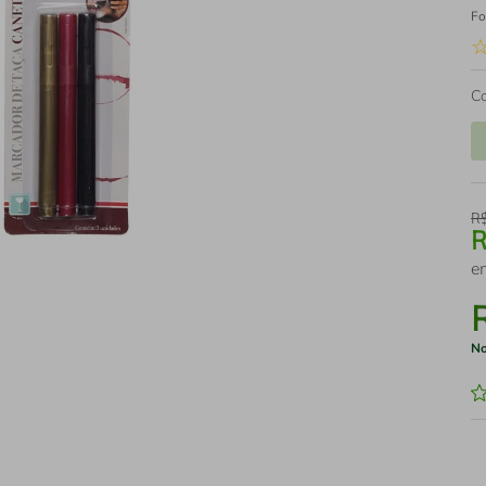
Fo
C
R
e
No