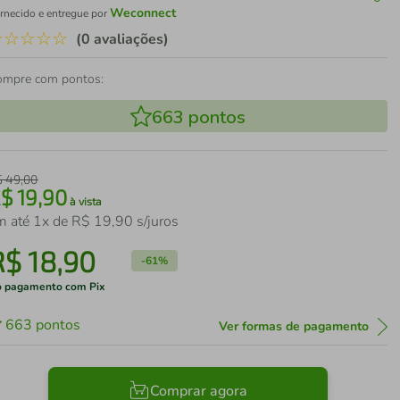
Weconnect
rnecido e entregue por
☆
☆
☆
☆
☆
(0 avaliações)
ompre com pontos:
663
pontos
$
49
,
00
R$
19
,
90
à vista
m até
1
x de
R$
19
,
90
s/juros
R$
18
,
90
-
61%
 pagamento com Pix
663
pontos
Ver formas de pagamento
Comprar agora