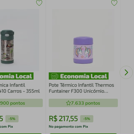
Anel
Cair
ica Infantil
Pote Térmico Infantil Thermos
410 Carros - 355ml
Funtainer F300 Unicórnio
Brilhante - 290ml
.900
pontos
7.633
pontos
5
R$
217
,
55
R$
-
5%
-
5%
com Pix
No pagamento com Pix
No pa