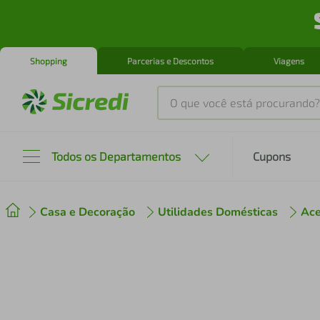
Shopping
Parcerias e Descontos
Viagens
O que você está procurando?
Produtos mais buscados
Todos os Departamentos
Cupons
tenis
1
º
Casa e Decoração
Utilidades Domésticas
Ace
cafeteira
2
º
perfume
3
º
air fryer
4
º