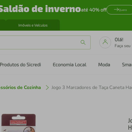
Saldão de inverno
até 40% off
Quero
Imóveis e Veículos
Olá!
Faça seu
Produtos do Sicredi
Economia Local
Moda
Sma
ssórios de Cozinha
Jogo 3 Marcadores de Taça Caneta Ha
J
H