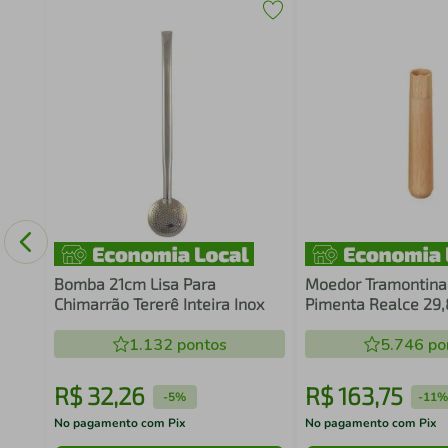
ho
Days
Bomba 21cm Lisa Para
Moedor Tramontina 
Chimarrão Tererê Inteira Inox
Pimenta Realce 29
Madeira Seringueir
1.132
pontos
5.746
po
R$
32
,
26
R$
163
,
75
-
5%
-
11
No pagamento com Pix
No pagamento com Pix