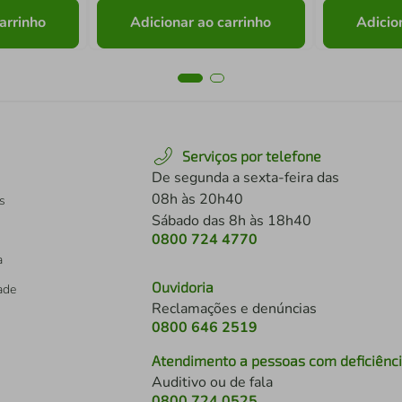
arrinho
Adicionar ao carrinho
Adicio
Serviços por telefone
De segunda a sexta-feira das
08h às 20h40
s
Sábado das 8h às 18h40
0800 724 4770
a
Ouvidoria
dade
Reclamações e denúncias
0800 646 2519
Atendimento a pessoas com deficiênc
Auditivo ou de fala
s
0800 724 0525