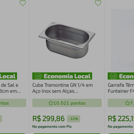
de Sal e
Cuba Tramontina GN 1/4 em
Garrafa Térm
,8cm em
Aço Inox sem Alças
Funtainer F
a
Profundidade 200 mm
ntos
10.521
pontos
7
R$
299
,
86
R$
225
,
1
%
-
11%
No pagamento com Pix
No pagamento 