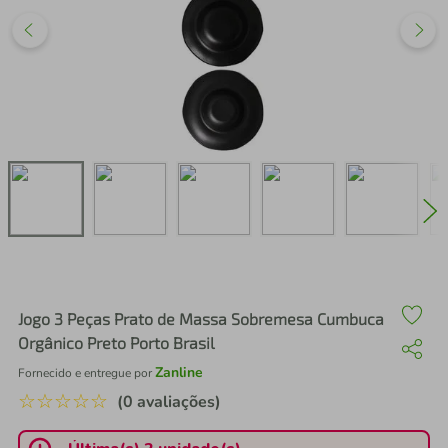
air fryer
4
º
iphone
5
º
Jogo 3 Peças Prato de Massa Sobremesa Cumbuca
Orgânico Preto Porto Brasil
Zanline
Fornecido e entregue por
☆
☆
☆
☆
☆
(0 avaliações)