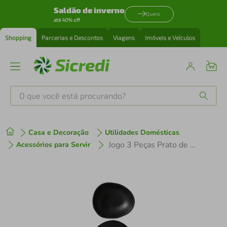
Saldão de inverno
Quero
até 40% off
Shopping
Parcerias e Descontos
Viagens
Imóveis e Veículos
O que você está procurando?
Produtos mais buscados
Casa e Decoração
Utilidades Domésticas
tenis
1
º
Jogo 3 Peças Prato de Massa Sobremesa Cumbuca Orgânico Preto Porto Brasil
Acessórios para Servir
cafeteira
2
º
perfume
3
º