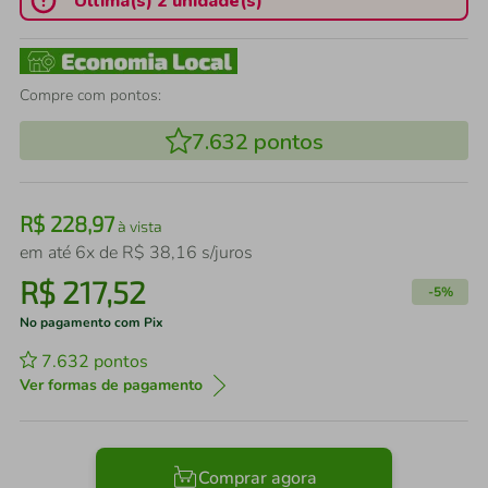
Última(s) 2 unidade(s)
Compre com pontos:
7.632
pontos
R$
228
,
97
à vista
em até
6
x de
R$
38
,
16
s/juros
R$
217
,
52
-
5%
No pagamento com Pix
7.632
pontos
Ver formas de pagamento
Comprar agora