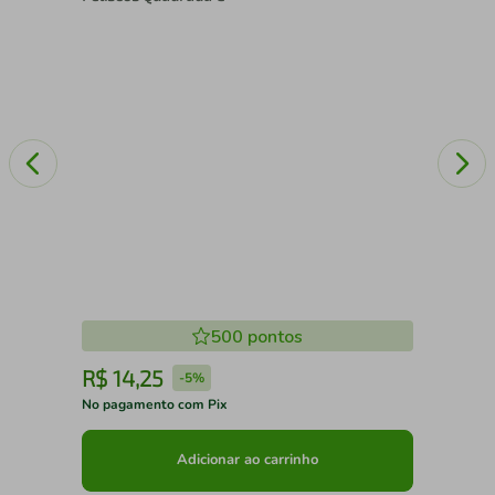
500
pontos
R$
14
,
25
R
-
5%
No pagamento com Pix
No 
Adicionar ao carrinho