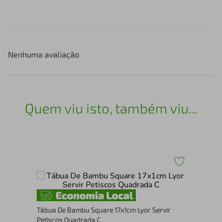
Nenhuma avaliação
Quem viu isto, também viu...
com
Fac
Tábua De Bambu Square 17x1cm Lyor Servir
Aca
Petiscos Quadrada C